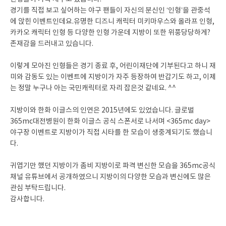
경기를 직접 보고 싶어하는 야구 팬들이 자신의 분신인 ‘인형’을 관중석
에 앉힌 이벤트인데요.유명한 디즈니 캐릭터 미키마우스와 올라프 인형,
카카오 캐릭터 인형 등 다양한 인형 가운데 지방이 또한 위풍당당하게?
존재감을 드러내고 있습니다.
이렇게 모아진 인형들은 경기 종료 후, 어린이재단에 기부된다고 하니 재
미와 감동도 있는 이벤트에 지방이가 자주 등장하여 반갑기도 하고, 이제
는 정말 누구나 아는 국민캐릭터로 자리 잡은것 같네요. ^^
지방이와 한화 이글스의 인연은 2015년에도 있었습니다. 글로벌
365mc대전병원이 한화 이글스 공식 스폰서로 나서며 <365mc day>
야구장 이벤트로 지방이가 직접 시타를 한 모습이 생중계되기도 했습니
다.
귀엽기만 했던 지방이가 좀비 지방이로 파격 변신한 모습을 365mc공식
채널 유튜브에서 공개하였으니 지방이의 다양한 모습과 변신에도 많은
관심 부탁드립니다.
감사합니다.