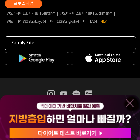
인도네시아 1호 자카르타 Selatan점
인도네시아 2호 자카르타 Sudirman점
인도네시아 3호 Surabaya점
태국 1호 Bangkok점
미국 LA점
NEW
Family Site
365mc 병·의원 이용약관
홈페이지 이용약관
개인정보처리방침
비급여진료수가
증명서발급
인재채용
(주)365mcㅣ서울특별시 서초구 서초대로52길 7, 3~4층(서초동, 제일빌딩)
120-87-04354ㅣ김남철
COPYRIGHT(C) 2025 365mc. ALL RIGHTS RESERVED.