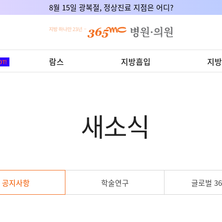
8월 15일 광복절, 정상진료 지점은 어디?
람스
지방흡입
지방
새소식
공지사항
학술연구
글로벌 36