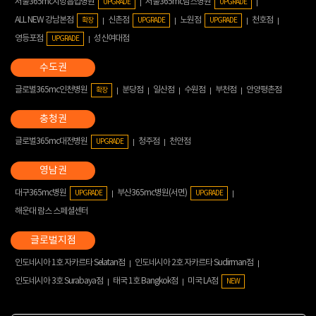
서울365mc지방흡입병원
서울365mc람스병원
UPGRADE
UPGRADE
ALL NEW 강남본점
신촌점
노원점
천호점
확장
UPGRADE
UPGRADE
영등포점
성신여대점
UPGRADE
글로벌365mc인천병원
분당점
일산점
수원점
부천점
안양평촌점
확장
글로벌365mc대전병원
청주점
천안점
UPGRADE
대구365mc병원
부산365mc병원(서면)
UPGRADE
UPGRADE
해운대 람스 스페셜센터
인도네시아 1호 자카르타 Selatan점
인도네시아 2호 자카르타 Sudirman점
인도네시아 3호 Surabaya점
태국 1호 Bangkok점
미국 LA점
NEW