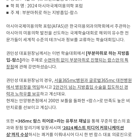
■ 학 회 명 : 2024 아시아국제미용의학 포럼
■ 주 제 : 부분마취로 하는 지방흡입-람스
아시아국제미용의학 포럼(AFAS)은 한국미용외과의학회에서 주관하는
아시아의 미용의학 발전을 선도하는 국제학술대회로 해외의 유수한 전
문가들이 세계적 수준의 테크닉과 정보를 교류하는 학술대회입니다.
[부분마취로 하는 지방흡
권민성 대표원장님께서는 이번 학술대회에서
입-람스]
라는 주제로
수면마취 없이 부분마취로 진행되는 람스만의 특
장점
에 관해 강연하셨습니다.
권민성 대표원장님의 경우,
서울365mc병원과 글로벌365mc 대전병원
에서 병원장을 역임
하시고
1만건이 넘는 지방흡입 수술을 집도하신 경
력과 노하우를 보유
하고 계신데요.
현재는 안양평촌점에서 200만 보틀을 돌파한 <람스>로 만족도 높은 비
만치료를 선보이고 계십니다.
<365mc 람스 히어로>라는 유투브 채널
또한
을 통해 꾸준히 람스의 효
‘2024 베스트 미디어 커뮤니케이션
과와 장점 알리기에 앞장서시며
상’까지 수상
하시는 쾌거를 이뤄내시어 다시 한 번 람스 대표 의료진으로