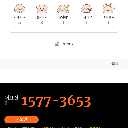
기대돼요
놀라워요
유익해요
고마워요
축하해요
5
3
1
1
1
목록
대표전
화