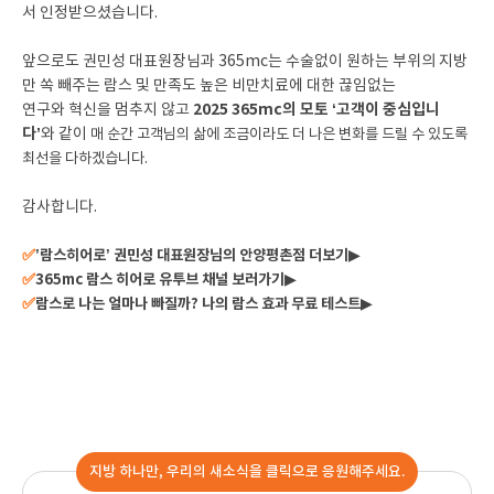
서 인정받으셨습니다.
앞으로도 권민성 대표원장님과 365mc는 수술없이 원하는 부위의 지방
만 쏙 빼주는 람스 및 만족도 높은 비만치료에 대한 끊임없는
2025 365mc의 모토 ‘고객이 중심입니
연구와 혁신을 멈추지 않고
다’
와 같이
매 순간 고객님의 삶에 조금이라도 더 나은 변화를 드릴 수 있도록
최선을 다하겠습니다.
감사합니다.
✅
’람스히어로’ 권민성 대표원장님의 안양평촌점 더보기▶
✅
365mc 람스 히어로 유투브 채널 보러가기▶
✅
람스로 나는 얼마나 빠질까? 나의 람스 효과 무료 테스트▶
지방 하나만, 우리의 새소식을 클릭으로 응원해주세요.