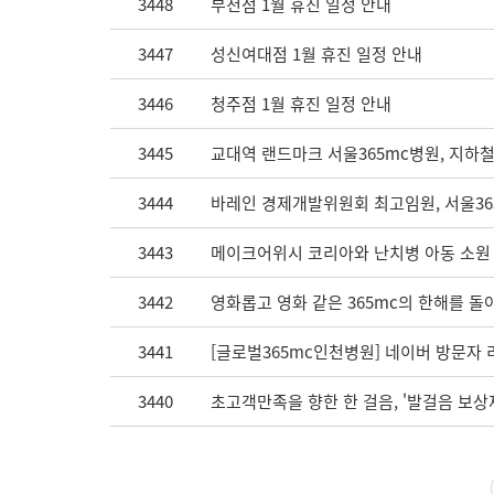
3448
부천점 1월 휴진 일정 안내
3447
성신여대점 1월 휴진 일정 안내
3446
청주점 1월 휴진 일정 안내
3445
교대역 랜드마크 서울365mc병원, 지하철
3444
바레인 경제개발위원회 최고임원, 서울365
3443
메이크어위시 코리아와 난치병 아동 소원 
3442
영화롭고 영화 같은 365mc의 한해를 돌아
3441
[글로벌365mc인천병원] 네이버 방문자 리뷰
3440
초고객만족을 향한 한 걸음, '발걸음 보상제