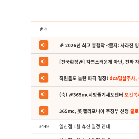
번호
🎉 2026년 최고 흥행작 <줄지: 사라진 
[전국확장🎉] 자연스러운게 아닌, 진짜 자
직원들도 놀란 파격 결정!
dca밉살주사,
(축) 🎉365mc지방줄기세포센터
보건복
365mc, 美 캘리포니아 주정부 선정
글로
3449
일산점 1월 휴진 일정 안내