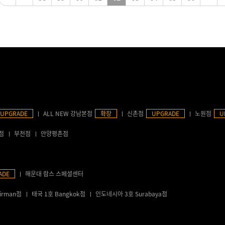
UPGRADE
ALL NEW 강남본점
확장
신촌점
UPGRADE
노원점
U
점
부천점
안양평촌점
ADE
해운대 람스 스페셜센터
irman점
태국 1호 Bangkok점
인도네시아 3호 Surabaya점