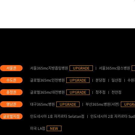
서울365mc지방흡입병원
UPGRADE
서울365mc람스병원
글로벌365mc인천병원
UPGRADE
분당점
일산점
수원
글로벌365mc대전병원
UPGRADE
청주점
천안점
대구365mc병원
UPGRADE
부산365mc병원(서면)
UPGR
인도네시아 1호 자카르타 Selatan점
인도네시아 2호 자카르타 Sud
미국 LA점
NEW