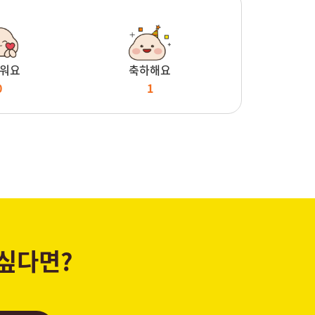
워요
축하해요
0
1
 싶다면?