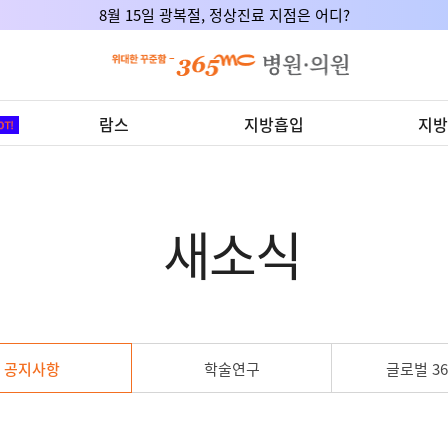
8월 15일 광복절, 정상진료 지점은 어디?
람스
지방흡입
지방
새소식
공지사항
학술연구
글로벌 36