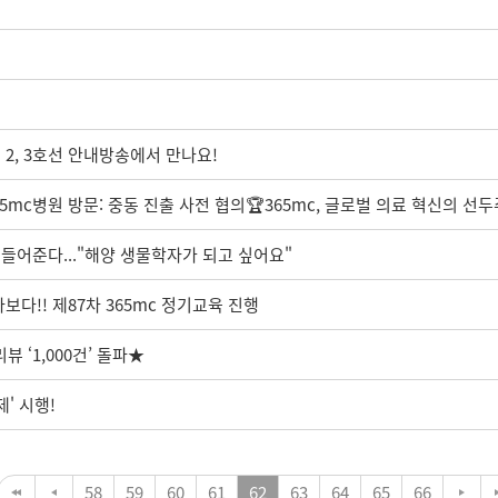
 2, 3호선 안내방송에서 만나요!
mc병원 방문: 중동 진출 사전 협의🏆365mc, 글로벌 의료 혁신의 선두
들어준다..."해양 생물학자가 되고 싶어요"
보다!! 제87차 365mc 정기교육 진행
 ‘1,000건’ 돌파★
' 시행!
58
59
60
61
62
63
64
65
66