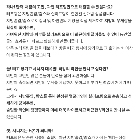
하나! 탄력·처짐의 고민, 과연 리프팅만으로 해결할 수 있을까요?
빼프팅은 지방흡입/람스와 실리프팅이 결합된 신개념 상품입니다.
지방흡입/람스로 이중턱 및 하안면의 지방을 직접 제거하여
지방의 무게감을
확실히 줄여주면,
가벼워진 지방과 피부를 실리프팅으로 더 화끈하게 끌어올릴 수 있어
동안얼
굴의 효과를 더 빠르고 확실하게 만들어줍니다.
단독 실리프팅을 했을 때보다 지방을 빼고 동시에 당기므로 그 효과는 배 이상
이 된다는 장점이 있습니다.
둘! 빼고 당기고 시너지 대폭발! 극강의 라인을 만나고 싶다면?
비만이 고민인 많은 분들이 탄력을 함께 고민하십니다.
지방이 축적되면 지방의 무게를 지탱하지 못하고 피부가 탄력없이 처지기 때
문이죠.
그래서
지방흡입, 람스를 통해 완성된 얼굴라인에 실리프팅으로 촘촘하고 섬
세하게 당겨주면,
슬림한 라인에 팽팽함까지 더해 더욱 타이트하고 매끈한 V라인
을 만나실 수
있습니다.
셋, 시너지는 +@가 되니까!
빼프팅은 단순한 시술의 조합이 아닌 지방흡입/람스가 가지는 '빼'는 장점