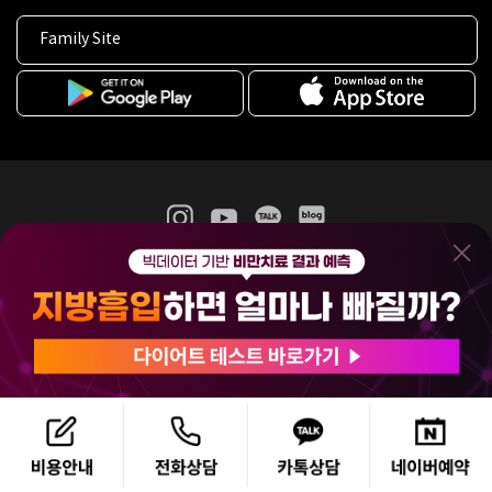
Family Site
365mc 병·의원 이용약관
홈페이지 이용약관
개인정보처리방침
비급여진료수가
증명서발급
인재채용
(주)365mcㅣ서울특별시 서초구 서초대로52길 7, 3~4층(서초동, 제일빌딩)
120-87-04354ㅣ김남철
COPYRIGHT(C) 2025 365mc. ALL RIGHTS RESERVED.