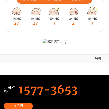
기대돼요
놀라워요
유익해요
고마워요
축하해요
27
17
7
2
7
목록
대표전
화