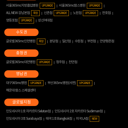
서울365mc지방흡입병원
서울365mc람스병원
UPGRADE
UPGRADE
ALL NEW 강남본점
신촌점
노원점
천호점
확장
UPGRADE
UPGRADE
영등포점
성신여대점
UPGRADE
글로벌365mc인천병원
분당점
일산점
수원점
부천점
안양평촌점
확장
글로벌365mc대전병원
청주점
천안점
UPGRADE
대구365mc병원
부산365mc병원(서면)
UPGRADE
UPGRADE
해운대 람스 스페셜센터
인도네시아 1호 자카르타 Selatan점
인도네시아 2호 자카르타 Sudirman점
인도네시아 3호 Surabaya점
태국 1호 Bangkok점
미국 LA점
NEW