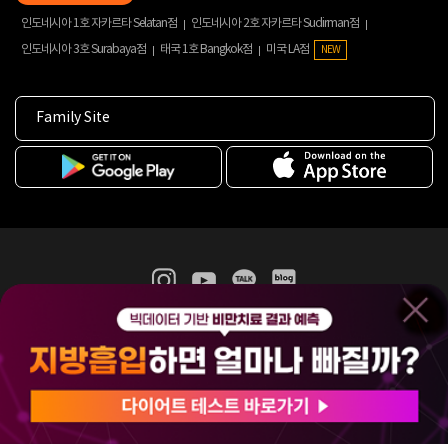
인도네시아 1호 자카르타 Selatan점
인도네시아 2호 자카르타 Sudirman점
인도네시아 3호 Surabaya점
태국 1호 Bangkok점
미국 LA점
NEW
Family Site
365mc 병·의원 이용약관
홈페이지 이용약관
개인정보처리방침
비급여진료수가
증명서발급
인재채용
(주)365mcㅣ서울특별시 서초구 서초대로52길 7, 3~4층(서초동, 제일빌딩)
120-87-04354ㅣ김남철
COPYRIGHT(C) 2025 365mc. ALL RIGHTS RESERVED.