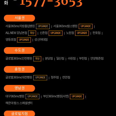
화
서울365mc지방흡입병원
서울365mc람스병원
UPGRADE
UPGRADE
ALL NEW 강남본점
신촌점
노원점
천호점
확장
UPGRADE
UPGRADE
영등포점
성신여대점
UPGRADE
글로벌365mc인천병원
분당점
일산점
수원점
부천점
안양평촌점
확장
글로벌365mc대전병원
청주점
천안점
UPGRADE
대구365mc병원
부산365mc병원(서면)
UPGRADE
UPGRADE
해운대 람스 스페셜센터