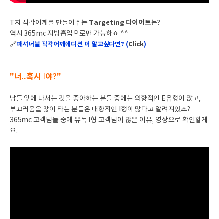
Targeting 다이어트
T자 직각어깨를 만들어주는
는?
역시 365mc 지방흡입으로만 가능하죠 ^^
🔗
패셔너블 직각어깨에디션 더 알고싶다면? (
Click
)
"너..혹시 I야?"
남들 앞에 나서는 것을 좋아하는 분들 중에는 외향적인 E유형이 많고,
부끄러움을 많이 타는 분들은 내향적인 I형이 많다고 알려져있죠?
365mc 고객님들 중에 유독 I형 고객님이 많은 이유, 영상으로 확인할게
요.