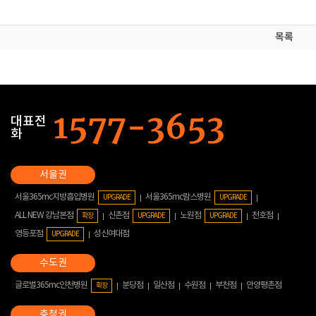
목록
대표전
화
서울365mc지방흡입병원
서울365mc람스병원
UPGRADE
UPGRADE
ALL NEW 강남본점
신촌점
노원점
천호점
확장
UPGRADE
UPGRADE
영등포점
성신여대점
UPGRADE
글로벌365mc인천병원
분당점
일산점
수원점
부천점
안양평촌점
확장