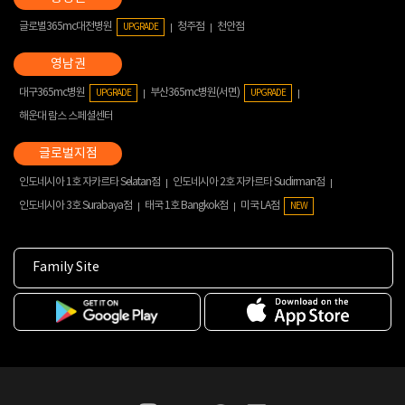
글로벌365mc대전병원
청주점
천안점
UPGRADE
대구365mc병원
부산365mc병원(서면)
UPGRADE
UPGRADE
해운대 람스 스페셜센터
인도네시아 1호 자카르타 Selatan점
인도네시아 2호 자카르타 Sudirman점
인도네시아 3호 Surabaya점
태국 1호 Bangkok점
미국 LA점
NEW
Family Site