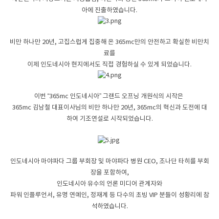
아에 진출하였습니다.
비만 하나만 20년, 고집스럽게 집중해 온 365mc만의 안전하고 확실한 비만치
료를
이제 인도네시아 현지에서도 직접 경험하실 수 있게 되었습니다.
이번
“365mc
인도네시아
”
그랜드 오프닝 개원식의 시작은
365mc 김남철 대표이사님의
비만 하나만 20년, 365mc의
혁신과 도전
에 대
하여
기조연설로 시작되었습니다.
인도네시아 마야파다 그룹 부회장 및 마야파다 병원
CEO,
조나단 타히를 부회
장을 포함하여,
인도네시아 유수의 언론 미디어 관계자와
파워 인플루언서
,
유명 연예인
,
정재계 등 다수의 초빙
VIP
분들이
성황리에
참
석하였습니다
.