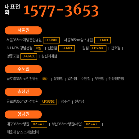
대표전
화
서울365mc지방흡입병원
서울365mc람스병원
UPGRADE
UPGRADE
ALL NEW 강남본점
신촌점
노원점
천호점
확장
UPGRADE
UPGRADE
영등포점
성신여대점
UPGRADE
글로벌365mc인천병원
분당점
일산점
수원점
부천점
안양평촌점
확장
글로벌365mc대전병원
청주점
천안점
UPGRADE
대구365mc병원
부산365mc병원(서면)
UPGRADE
UPGRADE
해운대 람스 스페셜센터