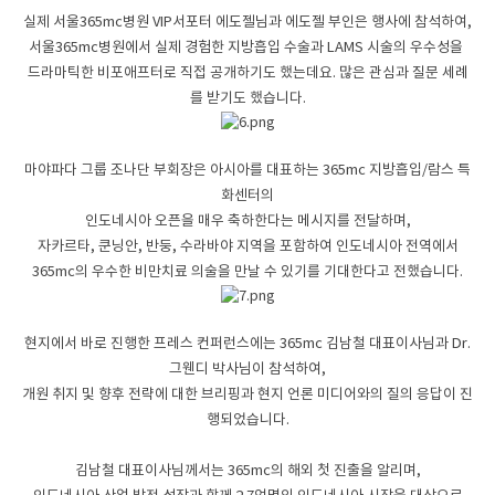
실제 서울
365mc
병원
VIP서포터 에도젤님과 에도젤 부인은 행사에 참석하여,
서울365mc병원에서 실제 경험한 지방흡입 수술과
LAMS
시술의 우수성을
드라마틱한 비포애프터로 직접 공개하기도 했는데요. 많은
관심과 질문 세례
를 받기도 했
습니다
.
마야파다 그룹 조나단 부회장은 아시아를 대표하는 365mc 지방흡입/람스 특
화센터의
인도네시아 오픈을 매우 축하한다는 메시지를 전달하며,
자카르타
,
쿤닝안
,
반둥
,
수라바야 지역을 포함하여
인도네시아 전역에서
365mc의 우수한 비만치료 의술을 만날 수 있기를
기대한다고 전했습니다.
현지에서 바로 진행한 프레스 컨퍼런스에는
365mc
김남철 대표이사님과
Dr.
그웬디 박사님이 참석하여,
개원 취지 및 향후 전략에 대한 브리핑과
현지 언론 미디어와의 질의 응답이 진
행되었습니다.
김남철 대표이사님께서는
365mc
의 해외 첫 진출을 알리며,