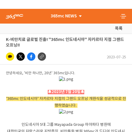
365mc NEWS
목록
K-비만치료 글로벌 진출! "365mc 인도네시아" 자카르타 지점 그랜드
오프닝!!
2023-07-25
안녕하세요, '비만 하나만, 20년' 365mc입니다.
🔔
2023
년
7
월
20
일
🔔
“
365mc
인도네시아
”
자카르타 지점의 그랜드 오프닝 개원식을 성공적으로 진
행하였습니다.
인도네시아 5대 그룹 Mayapada Group
마야파다 병원에
대한민국의 자랑스러운 지방흡입, 비만특화 병원 365mc가
드디어 인도네시