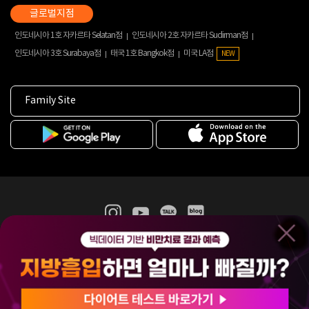
인도네시아 1호 자카르타 Selatan점
인도네시아 2호 자카르타 Sudirman점
인도네시아 3호 Surabaya점
태국 1호 Bangkok점
미국 LA점
NEW
Family Site
365mc 병·의원 이용약관
홈페이지 이용약관
개인정보처리방침
비급여진료수가
증명서발급
인재채용
(주)365mcㅣ서울특별시 서초구 서초대로52길 7, 3~4층(서초동, 제일빌딩)
120-87-04354ㅣ김남철