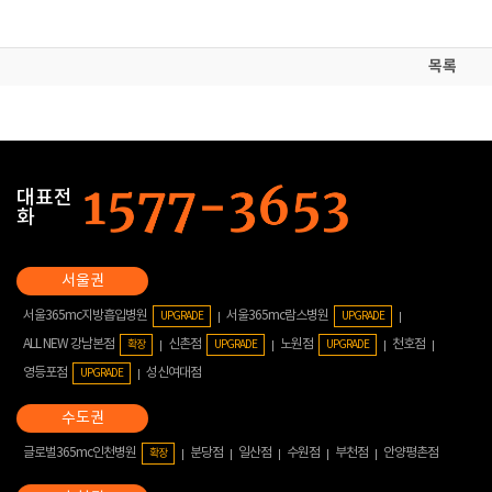
목록
대표전
화
서울365mc지방흡입병원
서울365mc람스병원
UPGRADE
UPGRADE
ALL NEW 강남본점
신촌점
노원점
천호점
확장
UPGRADE
UPGRADE
영등포점
성신여대점
UPGRADE
글로벌365mc인천병원
분당점
일산점
수원점
부천점
안양평촌점
확장