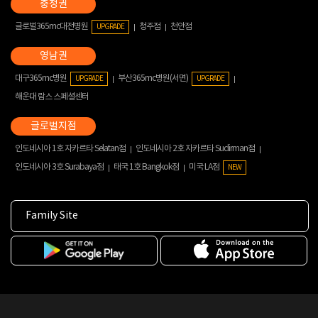
글로벌365mc대전병원
청주점
천안점
UPGRADE
대구365mc병원
부산365mc병원(서면)
UPGRADE
UPGRADE
해운대 람스 스페셜센터
인도네시아 1호 자카르타 Selatan점
인도네시아 2호 자카르타 Sudirman점
인도네시아 3호 Surabaya점
태국 1호 Bangkok점
미국 LA점
NEW
Family Site