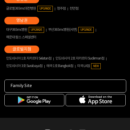
글로벌365mc대전병원
청주점
천안점
UPGRADE
대구365mc병원
부산365mc병원(서면)
UPGRADE
UPGRADE
해운대 람스 스페셜센터
인도네시아 1호 자카르타 Selatan점
인도네시아 2호 자카르타 Sudirman점
인도네시아 3호 Surabaya점
태국 1호 Bangkok점
미국 LA점
NEW
Family Site