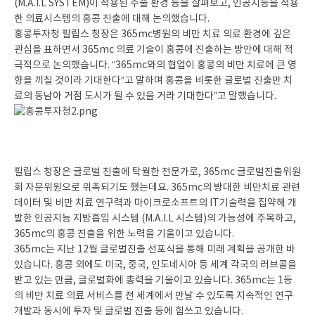
(M.A.I.L SYSTEM)
이 적용된
수술 환경 등을 살펴보고
,
인공지능을 적용
한 의료시스템의 홍콩 진출에 대해 논의했습니다
.
홍콩투자청 필립스 청장은
365mc
병원의 비만 치료 의료 환경에 깊은
관심을 표하면서
365mc
의료
기술이 홍콩에 진출하는 방안에 대해 적
극적으로 논의했습니다
.
“365mc
와의 협업이 홍콩의 비만 치료에
큰 영
향을 끼칠 것이라 기대한다
”
고 말하며 홍콩을 비롯한 글로벌 진출만 치
료의 동남아 거점 도시가 될
수 있을 거라 기대한다
”
고 말했습니다
.
필립스 청장은 글로벌 진출에 탁월한 전문가로
, 365mc
글로벌진출위원
회 자문위원으로 위촉되기도 했는데요
. 365mc
의
방대한 비만치료 관련
데이터 및 비만 치료 연구력과 마이크로소프트의
IT
기술력을 집약해 개
발한 인공지능
지방흡입 시스템
(M.A.I.L
시스템
)
의 가능성에 주목하고
,
365mc
의 홍콩 진출을 위한 노력을 기울이고 있습니다
.
365mc
는 지난
12
월 글로벌진출 선포식을 통해
미래 계획을 공개한 바
있습니다
.
홍콩 외에도 미국
,
중국
,
인도네시아 등 세계 각국의 러브콜을
받고 있는 만큼
,
글로벌화에
총력을 기울이고 있습니다
. 365mc는
1
등
의
비만 치료 의료 서비스를
전 세계에서 만날 수 있도록 지속적인 연구
개발과 동시에 투자 및 글로벌 진출 등에 힘쓰고 있습니다
.