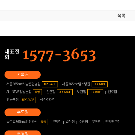
목록
대표전
화
서울365mc지방흡입병원
서울365mc람스병원
UPGRADE
UPGRADE
ALL NEW 강남본점
신촌점
노원점
천호점
확장
UPGRADE
UPGRADE
영등포점
성신여대점
UPGRADE
글로벌365mc인천병원
분당점
일산점
수원점
부천점
안양평촌점
확장