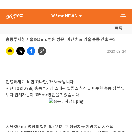
365mc NEWS
목록
홍콩투자청 서울365mc 병원 방문, 비만 치료 기술 홍콩 진출 논의
2020-03-24
안녕하세요
.
비만 하나만
, 365mc
입니다
.
지난
10
월
29
일
,
홍콩투자청 스테판 필립스 청장을 비롯한 홍콩
정부
및
투자 관계자들이
365mc
병원을 찾았습니다
.
서울
365mc
병원의 첨단 의료기기 및 인공지능 지방흡입 시스템