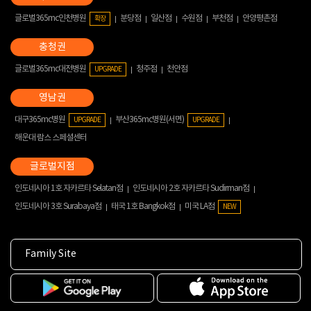
글로벌365mc인천병원
분당점
일산점
수원점
부천점
안양평촌점
확장
글로벌365mc대전병원
청주점
천안점
UPGRADE
대구365mc병원
부산365mc병원(서면)
UPGRADE
UPGRADE
해운대 람스 스페셜센터
인도네시아 1호 자카르타 Selatan점
인도네시아 2호 자카르타 Sudirman점
인도네시아 3호 Surabaya점
태국 1호 Bangkok점
미국 LA점
NEW
Family Site