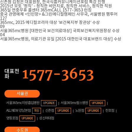
신촌점 김정은 대표원장, 한국식품커뮤니케이션포럼 특강 진행
2015년 모토 '정직' - 정직한 비만치료, 정직한 서비스, 정직한 직원
365일 연중무휴 콜센터 365mCALL 1577-3653 런칭
중국 관영매체 <인민망> &그린메디컬캠페인 사무국, 서울병원 팸투어
127
365mc, 2015 메디컬코리아 대상 ‘보건복지부 장관상’ 수상
09
서울365mc병원 [대한민국 보건의료대상] 국회보건복지위원장상 수상
04
서울365mc병원, 의료기관 유일 [2015 대한민국 대표브랜드 대상] 수상
대표전
화
서울365mc지방흡입병원
서울365mc람스병원
UPGRADE
UPGRADE
ALL NEW 강남본점
신촌점
노원점
천호점
확장
UPGRADE
UPGRADE
영등포점
성신여대점
UPGRADE