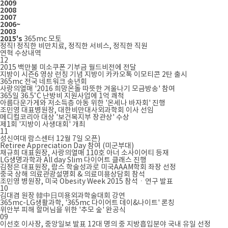
2009
2008
2007
2006~
2003
2015's
365mc 모토
정직! 정직한 비만치료, 정직한 서비스, 정직한 직원
연혁
수상내역
12
2015 백만불 미소쿠폰 기부금 월드비전에 전달
지방이 시즌6 영상 런칭 기념 지방이 카카오톡 이모티콘 2탄 출시
365mc 전국 네트워크 송년회
사랑의열매 '2016 희망온돌 따뜻한 겨울나기 모금방송' 참여
365일 36.5˚C 난방비 지원사업에 1억 쾌척
아름다운가게와 저소득층 아동 위한 '온세나 바자회' 진행
조민영 대표병원장, 대한비만대사외과학회 이사 선임
메디컬코리아 대상 '보건복지부 장관상' 수상
제1회 '지방이 사생대회' 개최
11
성신여대 람스센터 12월 7일 오픈)
Retiree Appreciation Day 참여 (미군부대)
채규희 대표원장, 사랑의열매 110호 아너 소사이어티 등재
LG생명과학과 All day Slim 다이어트 클래스 진행
김정은 대표원장, 람스 학술성과로 미국AAAM학회 좌장 선정
중국 상해 의료관광설명회 & 의료미용상담회 참석
조민영 병원장, 미국 Obesity Week 2015 참석ㆍ연구 발표
10
김대겸 원장 韓中日미용외과학술대회 강연
365mc-LG생활과학, '365mc 다이어트 데이&나이트' 론칭
위안부 피해 할머님을 위한 '추모 숲' 완공식
09
이선호 이사장, 중앙일보 발표 12대 명의 중 지방흡입분야 국내 유일 선정