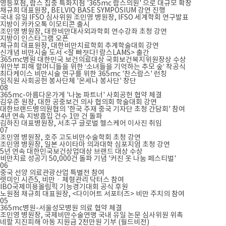
영등포점, 람스 집중 특화지점 '365mc 람스의원' 으로 대규모 확장
채규희 대표원장, BELVIQ BASE SYMPOSIUM 강연 진행
국내 유일 IFSO 심사위원 조민영 병원장, IFSO 세계학회 연구발표
지방이 카카오톡 이모티콘 출시
조민영 병원장, 대한비만대사외과학회 연수강좌 초청 강연
지방이 인스타그램 오픈
채규희 대표원장, 대한비만치료학회 추계학술대회 강연
신개념 비만시술 도서 <잘 빠졋다! 람스LAMS> 출간
365mc병원 대한민국 보건의료대상 국회보건복지위원장상 수상
위안부 피해 할머니들을 위한 ‘소녀들을 기억하는 추모 숲’ 착공식
최다케이스 비만시술 연구를 위한 365mc '찬스람스' 런칭
임직원 사회공헌 봉사단체 '온세나 봉사단' 창단
08
365mc-아름다운가게 '나눔 파트너' 사회공헌 협약 체결
김우준 원장, 대한 공중보건 의사 협의회 학술대회 강연
대한브랜드병의원협의 '한국 주재 중국 기자단 초청 간담회' 참여
4년 연속 지방흡입 건수 1만 건 돌파
김하진 대표병원장, 서초구 글로벌 헬스케어 이사진 취임
07
조민영 병원장, 호주 고도비만수술학회 초청 강연
조민영 병원장, 일본 사이타마 의과대학 심포지엄 초청 강연
5년 연속 대한민국보건상업대상 브랜드 대상 수상
비만치료 성공기 50,000건 돌파 기념 '커진 옷 나눔 페스티벌'
06
중국 선양 의료관광산업 특별전 참여
렛미인 시즌5, 비만ㆍ체형관리 닥터스 참여
IBO국제미용올림픽 기능경기대회 공식 후원
노원점 채규희 대표원장, <다이어트 서포터즈> 비만 주치의 참여
05
365mc병원-서울성모병원 의료 협약 체결
조민영 병원장, 국제비만수술연맹 국내 유일 논문 심사위원 위촉
네팔 지진피해 아동 지원금 2천만원 기부 (월드비전)