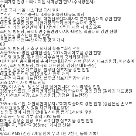
소외계층 건강ㆍ의료 지원 사회공헌 협약 (수서경찰서)
04
서울 국제 네일 페스티벌 공식 후원
부산점ㆍ부산수술센터 3개층 800평 대규모 확장
신촌점 김정은 대표원장, 대한산부인과의사회 춘계학술대회 강연 진행
대전점 김우준 원장, 대한가정의학회 춘계학술대회 강연
온라인 게임 던전앤파이터 지방이 캐릭터 제휴 서비스 오픈
조민영 병원장, 국제비만수술연맹 아시아태평양 학술대회 강연 진행
강남본점 람스센터 확장 단행
프로야구 대전/부산 야구장 광고 개시
03
조민영 병원장, 서초구 의사회 학술부회장 선임
서울365mc병원 김대겸 원장, 2015 아시아포럼 강연 진행
조민영 병원장, 美 비만대사수술학회 국제위원 위촉
대한비만미용치료학회 춘계학술대회 강연 진행 (김하진 대표병원장, 이선호이
사장, 조민영병원장, 채규희 대표원장, 김정은 대표원장)
신촌점 김정은 대표원장, 블루벨 심포지움 강연 진행
대표원장 협의회 2015년 임시 총회 개최
노원점 채규희 대표원장, 블루벨 심포지움 강연 진행
365DAY 감사 이벤트 진행
'지방이 시즌5 - 당신은 나를 싫어합니다' 스토리 영상 런칭
365mc의료진, 대한비만미용치료학회 학술대회 강연 진행 (김하진 대표병원
장, 이선호이사장, 조민영병원장, 김정은 대표원장)
02
365mc의료진, 대한비만미용치료학회 학술대회 강연 진행 (강남본점 손보드
리 대표병원장, 노원점 채규희 대표원장)
설 명절 맞아 사랑의 열매 결식아동 돕기 1천만원 후원
사회공헌 누적 기부 총액 20억 돌파
대전점 김우준 원장, BELVIQ 런칭 심포지움 강연 진행
홈페이지, "좋아요 365mc" 게시판 신설!
01
람스(LAMS) 런칭 7개월 만에 무려 1만 2천 건 돌파 기록!