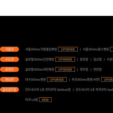
서울365mc지방흡입병원
UPGRADE
서울365mc람스병원
글로벌365mc인천병원
UPGRADE
분당점
일산점
수원
글로벌365mc대전병원
UPGRADE
청주점
천안점
대구365mc병원
UPGRADE
부산365mc병원(서면)
UPGR
인도네시아 1호 자카르타 Selatan점
인도네시아 2호 자카르타 Sud
미국 LA점
NEW