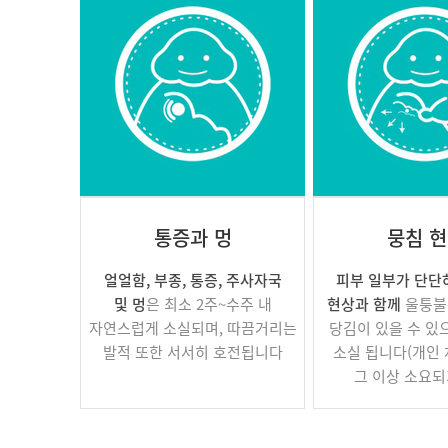
통증과 멍
뭉침 
얼얼함, 부종, 통증, 주사자국
피부 일부가 단단
및 멍
은 최소 2주~수주 내
현상과 함께
울퉁불
자연스럽게 소실되며, 따끔거리는
당김이 있을 수 있으
발적 또한 서서히 호전됩니다
소실 됩니다(개인
그 이상 소요되