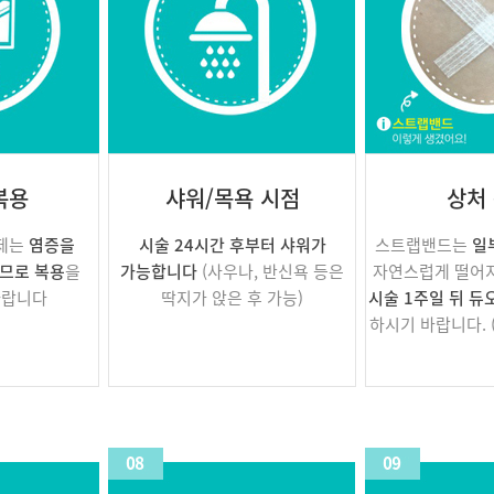
복용
샤워/목욕 시점
상처
생제는
염증을
시술 24시간 후부터 샤워가
스트랩밴드는
일
므로 복용
을
가능합니다
(사우나, 반신욕 등은
자연스럽게 떨어지
바랍니다
딱지가 앉은 후 가능)
시술 1주일 뒤 듀
하시기 바랍니다. 