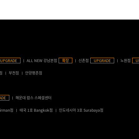
UPGRADE
ALL NEW 강남본점
확장
신촌점
UPGRADE
노원점
U
점
부천점
안양평촌점
ADE
해운대 람스 스페셜센터
irman점
태국 1호 Bangkok점
인도네시아 3호 Surabaya점