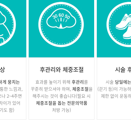
현상
후관리와 체중조절
시술 
하게 뭉치는
효과를 높이기 위해
후관리
를
시술
당일에는
퉁한 느낌과,
꾸준히 받으셔야 하며,
체중조절
을
(걷기 등)이 가능
나 2~4주면
해주시는 것이 좋습니다(필요 시
제한 없이 운동
 차이가 있어
체중조절을 돕는 전문의약품
기도 함)
처방 가능)