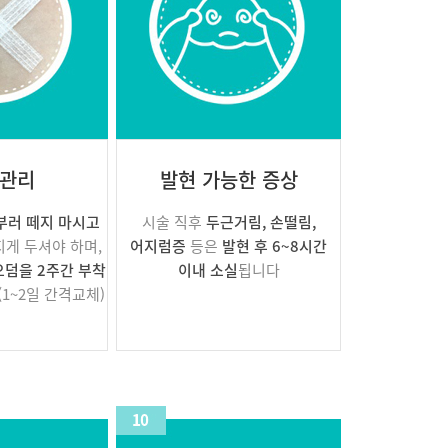
 관리
발현 가능한 증상
부러 떼지 마시고
시술 직후
두근거림, 손떨림,
게 두셔야 하며,
어지럼증
등은
발현 후 6~8시간
오덤을 2주간 부착
이내 소실
됩니다
(1~2일 간격교체)