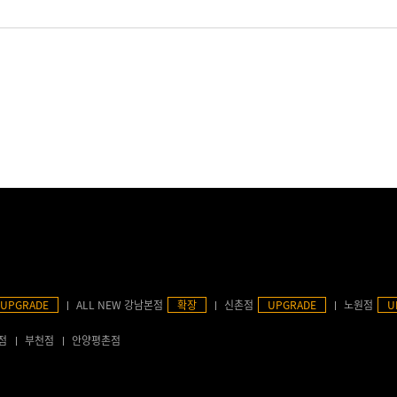
UPGRADE
ALL NEW 강남본점
확장
신촌점
UPGRADE
노원점
U
점
부천점
안양평촌점