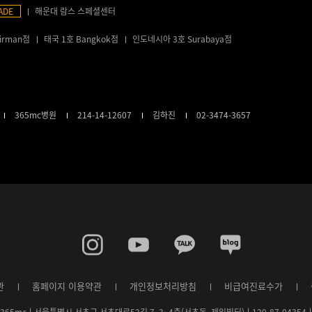
ADE
해운대 람스 스페셜센터
irman점
태국 1호 Bangkok점
인도네시아 3호 Surabaya점
365mc병원
214-14-12607
김하진
02-3474-3657
관
홈페이지 이용약관
개인정보처리방침
비급여진료수가