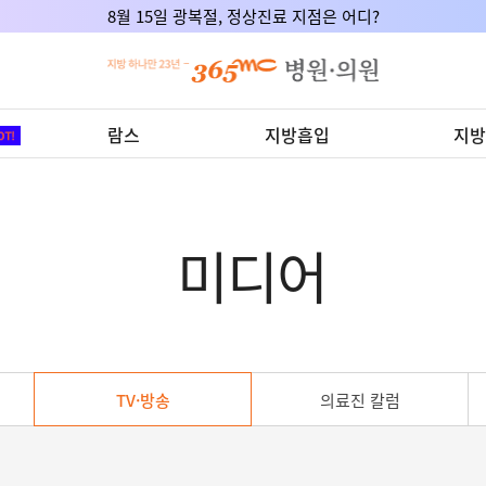
8월 15일 광복절, 정상진료 지점은 어디?
람스
지방흡입
지방
미디어
TV·방송
의료진 칼럼