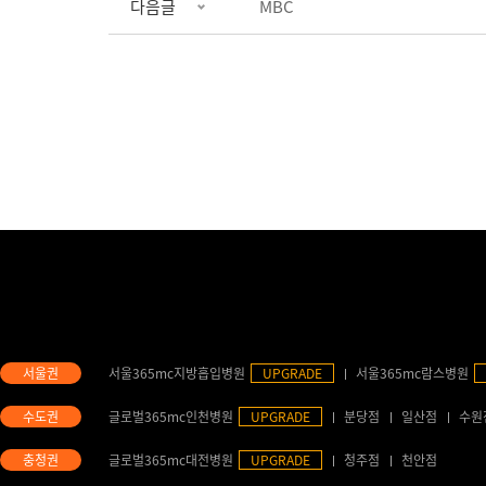
다음글
MBC
서울365mc지방흡입병원
UPGRADE
서울365mc람스병원
글로벌365mc인천병원
UPGRADE
분당점
일산점
수원
글로벌365mc대전병원
UPGRADE
청주점
천안점