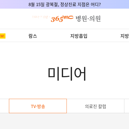
8월 15일 광복절, 정상진료 지점은 어디?
람스
지방흡입
지방
미디어
TV·방송
의료진 칼럼