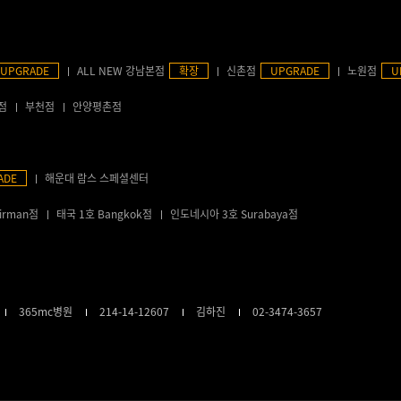
UPGRADE
ALL NEW 강남본점
확장
신촌점
UPGRADE
노원점
U
점
부천점
안양평촌점
ADE
해운대 람스 스페셜센터
irman점
태국 1호 Bangkok점
인도네시아 3호 Surabaya점
365mc병원
214-14-12607
김하진
02-3474-3657