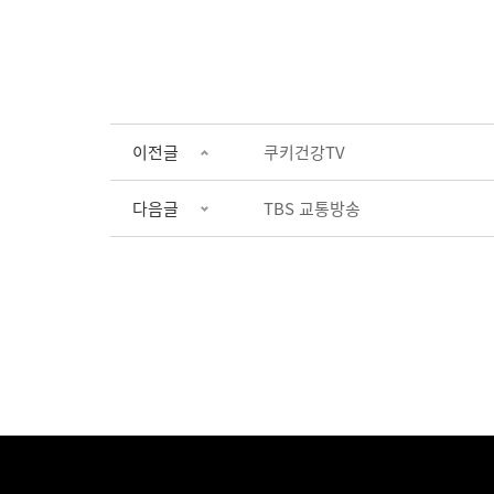
이전글
쿠키건강TV
다음글
TBS 교통방송