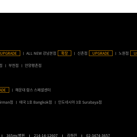
UPGRADE
ALL NEW 강남본점
확장
신촌점
UPGRADE
노원점
U
점
부천점
안양평촌점
ADE
해운대 람스 스페셜센터
irman점
태국 1호 Bangkok점
인도네시아 3호 Surabaya점
365mc병원
214-14-12607
김하진
02-3474-3657