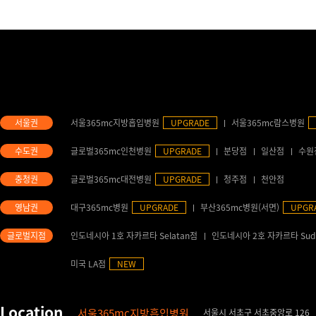
서울365mc지방흡입병원
UPGRADE
서울365mc람스병원
글로벌365mc인천병원
UPGRADE
분당점
일산점
수원
글로벌365mc대전병원
UPGRADE
청주점
천안점
대구365mc병원
UPGRADE
부산365mc병원(서면)
UPGR
인도네시아 1호 자카르타 Selatan점
인도네시아 2호 자카르타 Sud
미국 LA점
NEW
서울365mc지방흡입병원
서울시 서초구 서초중앙로 126