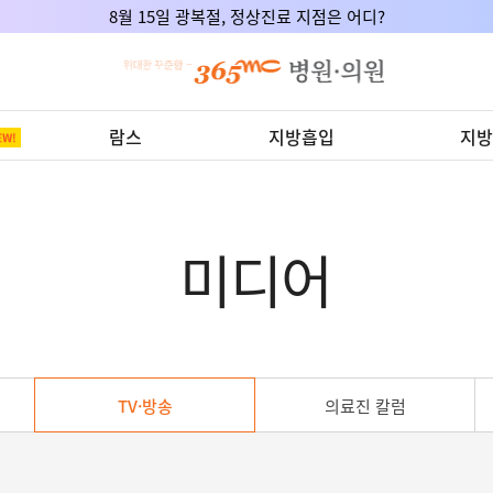
8월 15일 광복절, 정상진료 지점은 어디?
람스
지방흡입
지방
미디어
TV·방송
의료진 칼럼