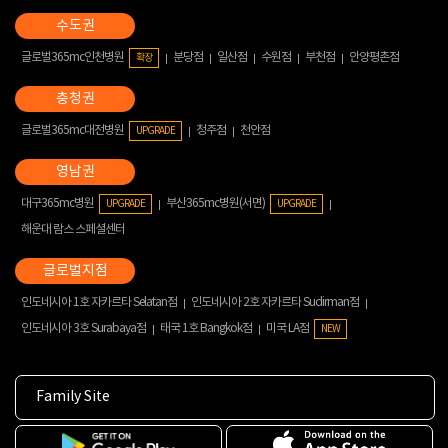
글로벌365mc인천병원
분당점
일산점
수원점
부천점
안양평촌점
확장
글로벌365mc대전병원
청주점
천안점
UPGRADE
대구365mc병원
부산365mc병원(서면)
UPGRADE
UPGRADE
해운대 람스 스페셜센터
인도네시아 1호 자카르타 Selatan점
인도네시아 2호 자카르타 Sudirman점
인도네시아 3호 Surabaya점
태국 1호 Bangkok점
미국 LA점
NEW
Family Site