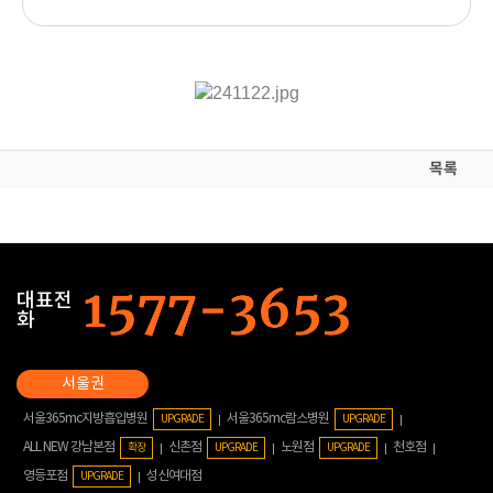
목록
대표전
화
서울365mc지방흡입병원
서울365mc람스병원
UPGRADE
UPGRADE
ALL NEW 강남본점
신촌점
노원점
천호점
확장
UPGRADE
UPGRADE
영등포점
성신여대점
UPGRADE