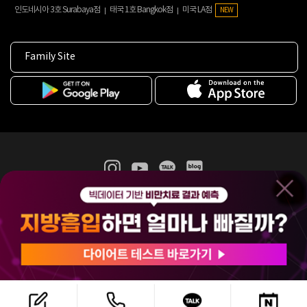
인도네시아 3호 Surabaya점
태국 1호 Bangkok점
미국 LA점
NEW
Family Site
365mc 병·의원 이용약관
홈페이지 이용약관
개인정보처리방침
비급여진료수가
증명서발급
인재채용
(주)365mcㅣ서울특별시 서초구 서초대로52길 7, 3~4층(서초동, 제일빌딩)
120-87-04354ㅣ김남철
COPYRIGHT(C) 2025 365mc. ALL RIGHTS RESERVED.