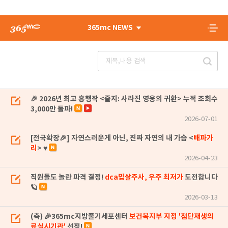
365mc NEWS
🎉 2026년 최고 흥행작 <줄지: 사라진 영웅의 귀환> 누적 조회수
3,000만 돌파!
2026-07-01
[전국확장🎉] 자연스러운게 아닌, 진짜 자연의 내 가슴 <
배파가
리
> ♥
2026-04-23
직원들도 놀란 파격 결정!
dca밉살주사, 우주 최저가
도전합니다
🪐
2026-03-13
(축) 🎉365mc지방줄기세포센터
보건복지부 지정 '첨단재생의
료실시기관'
선정!