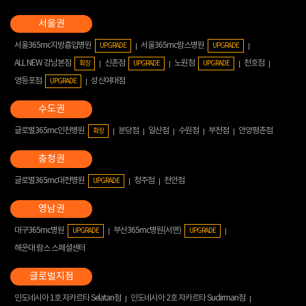
서울365mc지방흡입병원
서울365mc람스병원
UPGRADE
UPGRADE
ALL NEW 강남본점
신촌점
노원점
천호점
확장
UPGRADE
UPGRADE
영등포점
성신여대점
UPGRADE
글로벌365mc인천병원
분당점
일산점
수원점
부천점
안양평촌점
확장
글로벌365mc대전병원
청주점
천안점
UPGRADE
대구365mc병원
부산365mc병원(서면)
UPGRADE
UPGRADE
해운대 람스 스페셜센터
인도네시아 1호 자카르타 Selatan점
인도네시아 2호 자카르타 Sudirman점