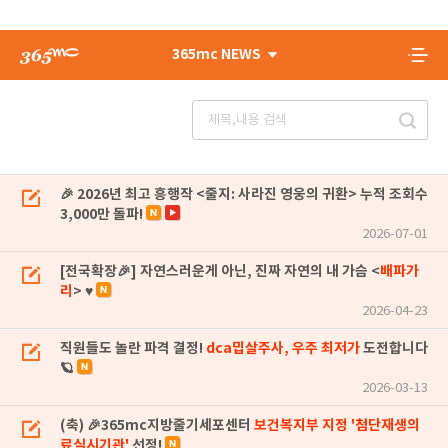
365mc NEWS
🎉 2026년 최고 흥행작 <줄지: 사라진 영웅의 귀환> 누적 조회수
3,000만 돌파!
2026-07-01
[전국확장🎉] 자연스러운게 아닌, 진짜 자연의 내 가슴 <
배파가
리
> ♥
2026-04-23
직원들도 놀란 파격 결정!
dca밉살주사, 우주 최저가
도전합니다
🪐
2026-03-13
(축) 🎉365mc지방줄기세포센터
보건복지부 지정 '첨단재생의
료실시기관'
선정!