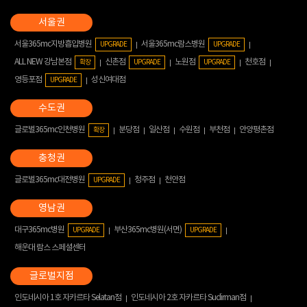
서울365mc지방흡입병원
서울365mc람스병원
UPGRADE
UPGRADE
ALL NEW 강남본점
신촌점
노원점
천호점
확장
UPGRADE
UPGRADE
영등포점
성신여대점
UPGRADE
글로벌365mc인천병원
분당점
일산점
수원점
부천점
안양평촌점
확장
글로벌365mc대전병원
청주점
천안점
UPGRADE
대구365mc병원
부산365mc병원(서면)
UPGRADE
UPGRADE
해운대 람스 스페셜센터
인도네시아 1호 자카르타 Selatan점
인도네시아 2호 자카르타 Sudirman점