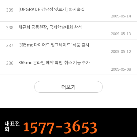
[UPGRADE 강남점 엿보기] ①시술실
339
2009-05-14
채규희 공동원장, 국제학술대회 참석
338
2009-05-13
‘365mc 다이어트 업그레이드’ 식품 출시
337
2009-05-12
365mc 온라인 예약 확인·취소 기능 추가
336
2009-05-08
더보기
대표전
화