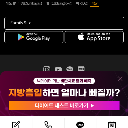
인도네시아 3호 Surabaya점
태국 1호 Bangkok점
미국 LA점
NEW
Family Site
365mc 병·의원 이용약관
홈페이지 이용약관
개인정보처리방침
비급여진료수가
증명서발급
인재채용
(주)365mcㅣ서울특별시 서초구 서초대로52길 7, 3~4층(서초동, 제일빌딩)
120-87-04354ㅣ김남철
COPYRIGHT(C) 2025 365mc. ALL RIGHTS RESERVED.