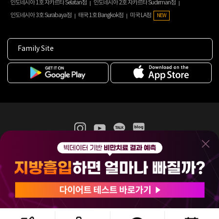
인도네시아 1호 자카르타 Selatan점
인도네시아 2호 자카르타 Sudirman점
인도네시아 3호 Surabaya점
태국 1호 Bangkok점
미국 LA점
NEW
Family Site
365mc 병·의원 이용약관
홈페이지 이용약관
개인정보처리방침
비급여진료수가
증명서발급
인재채용
(주)365mcㅣ서울특별시 서초구 서초대로52길 7, 3~4층(서초동, 제일빌딩)
120-87-04354ㅣ김남철
COPYRIGHT(C) 2025 365mc. ALL RIGHTS RESERVED.