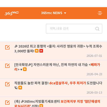
365mc NEWS
🎉 2026년 최고 흥행작 <줄지: 사라진 영웅의 귀환> 누적 조회수
3,000만 돌파!
2026-07-01
[전국확장🎉] 자연스러운게 아닌, 진짜 자연의 내 가슴 <
배파가
리
> ♥
2026-04-23
직원들도 놀란 파격 결정!
dca밉살주사, 우주 최저가
도전합니다
🪐
2026-03-13
(축) 🎉365mc지방줄기세포센터
보건복지부 지정 '첨단재생의
료실시기관'
선정!