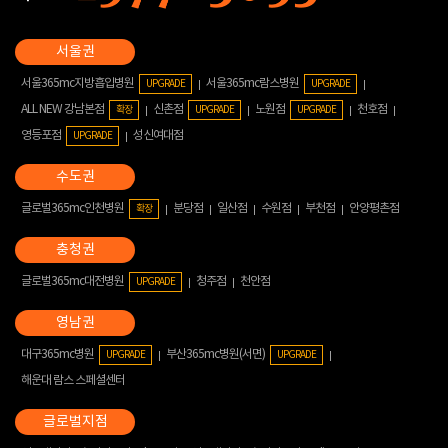
서울365mc지방흡입병원
서울365mc람스병원
UPGRADE
UPGRADE
ALL NEW 강남본점
신촌점
노원점
천호점
확장
UPGRADE
UPGRADE
영등포점
성신여대점
UPGRADE
글로벌365mc인천병원
분당점
일산점
수원점
부천점
안양평촌점
확장
글로벌365mc대전병원
청주점
천안점
UPGRADE
대구365mc병원
부산365mc병원(서면)
UPGRADE
UPGRADE
해운대 람스 스페셜센터