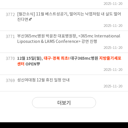
2025-11-20
[월간소식] 11월 베스트성공기, 떨어지는 낙엽처럼 내 살도 떨어
3772
진다면🍂
2025-11-20
부산365mc병원 박윤찬 대표병원장, <365mc International
3771
Liposuction & LAMS Conference> 강연 진행
2025-11-20
12월 15일(월),
대구·경북 최초!
대구365mc병원
지방줄기세포
3770
센터
OPEN🎊
2025-11-20
성신여대점 12월 휴진 일정 안내
3769
2025-11-20
더보기