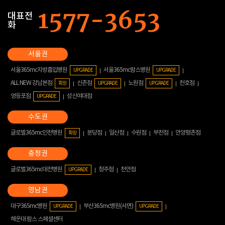
대표전
화
서울365mc지방흡입병원
서울365mc람스병원
UPGRADE
UPGRADE
ALL NEW 강남본점
신촌점
노원점
천호점
확장
UPGRADE
UPGRADE
영등포점
성신여대점
UPGRADE
글로벌365mc인천병원
분당점
일산점
수원점
부천점
안양평촌점
확장
글로벌365mc대전병원
청주점
천안점
UPGRADE
대구365mc병원
부산365mc병원(서면)
UPGRADE
UPGRADE
해운대 람스 스페셜센터