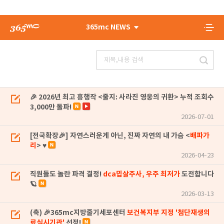
365mc NEWS
🎉 2026년 최고 흥행작 <줄지: 사라진 영웅의 귀환> 누적 조회수
3,000만 돌파!
2026-07-01
[전국확장🎉] 자연스러운게 아닌, 진짜 자연의 내 가슴 <
배파가
리
> ♥
2026-04-23
직원들도 놀란 파격 결정!
dca밉살주사, 우주 최저가
도전합니다
🪐
2026-03-13
(축) 🎉365mc지방줄기세포센터
보건복지부 지정 '첨단재생의
료실시기관'
선정!