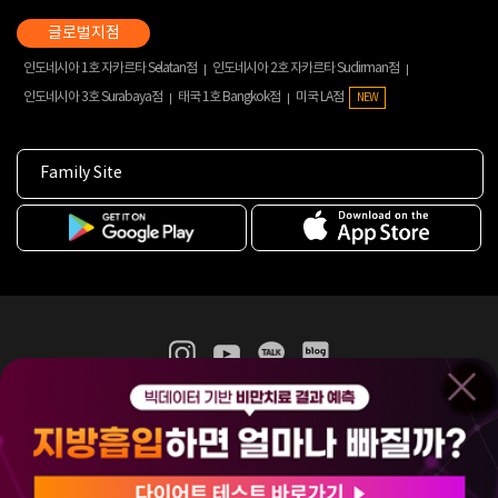
인도네시아 1호 자카르타 Selatan점
인도네시아 2호 자카르타 Sudirman점
인도네시아 3호 Surabaya점
태국 1호 Bangkok점
미국 LA점
NEW
Family Site
365mc 병·의원 이용약관
홈페이지 이용약관
개인정보처리방침
비급여진료수가
증명서발급
인재채용
(주)365mcㅣ서울특별시 서초구 서초대로52길 7, 3~4층(서초동, 제일빌딩)
120-87-04354ㅣ김남철