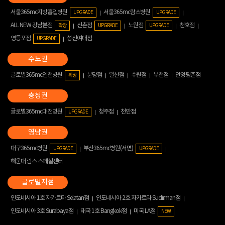
서울365mc지방흡입병원
서울365mc람스병원
UPGRADE
UPGRADE
ALL NEW 강남본점
신촌점
노원점
천호점
확장
UPGRADE
UPGRADE
영등포점
성신여대점
UPGRADE
글로벌365mc인천병원
분당점
일산점
수원점
부천점
안양평촌점
확장
글로벌365mc대전병원
청주점
천안점
UPGRADE
대구365mc병원
부산365mc병원(서면)
UPGRADE
UPGRADE
해운대 람스 스페셜센터
인도네시아 1호 자카르타 Selatan점
인도네시아 2호 자카르타 Sudirman점
인도네시아 3호 Surabaya점
태국 1호 Bangkok점
미국 LA점
NEW