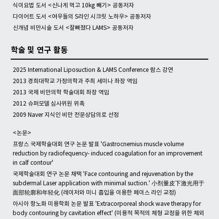
식이요법 도서 <신나게 먹고 10kg 빼기> 공동저자
다이어트 도서 <여우들의 S라인 시크릿 노하우> 공동저자
신개념 비만시술 도서 <잘빠졌다 LAMS> 공동저자
학술 및 연구 활동
2025 International Liposuction & LAMS Conference 람스 강연
2013 경희대학교 가정의학과 주최 세미나 좌장 역임
2013 국제 비만의학 학술대회 좌장 역임
2012 슈퍼모델 심사위원 위촉
2009 Naver 지식인 비만 전문상담의로 선정
<논문>
프랑스 국제학술대회 연구 논문 발표 'Gastrocnemius muscle volume
reduction by radiofequency- induced coagulation for an improvement
in calf contour'
국제학술대회 연구 논문 채택 'Face contouring and rejuvenation by the
subdermal Laser application with minimal suction.' 小剂量皮下激光用于
面部轮廓和年轻化 (레이저와 미니 흡입을 이용한 페이스 라인 교정)
아시아 항노화 미용학회 논문 발표 'Extracorporeal shock wave therapy for
body contouring by cavitation effect' (미용적 목적의 체형 교정을 위한 체외