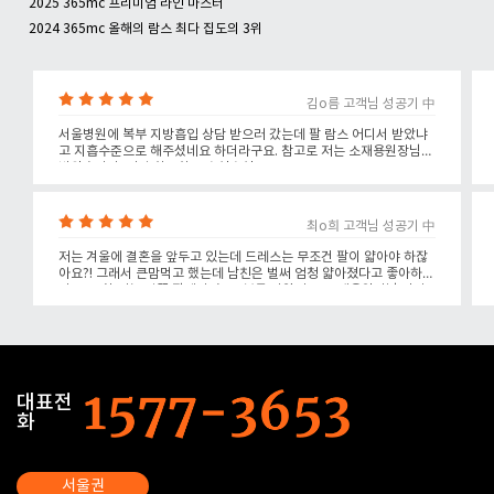
2025 365mc 프리미엄 라인 마스터
2024 365mc 올해의 람스 최다 집도의 3위
김o름 고객님 성공기 中
서울병원에 복부 지방흡입 상담 받으러 갔는데 팔 람스 어디서 받았냐
고 지흡수준으로 해주셨네요 하더라구요. 참고로 저는 소재용원장님께
받았습니다! 정말 최고최고 추천추천
최o희 고객님 성공기 中
저는 겨울에 결혼을 앞두고 있는데 드레스는 무조건 팔이 얇아야 하잖
아요?! 그래서 큰맘먹고 했는데 남친은 벌써 엄청 얇아졌다고 좋아하더
라구요. 참 저는 양쪽 팔에서 총 27보틀 나왔어요. 소재용원장님 진짜
인정사정없이 탈탈 긁어주십니다
대표전
화