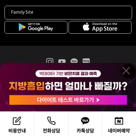
Family Site
365mc 병·의원 이용약관
홈페이지 이용약관
개인정보처리방침
비급여진료수가
증명서발급
인재채용
(주)365mcㅣ서울특별시 서초구 서초대로52길 7, 3~4층(서초동, 제일빌딩)
120-87-04354ㅣ김남철
COPYRIGHT(C) 2025 365mc. ALL RIGHTS RESERVED.