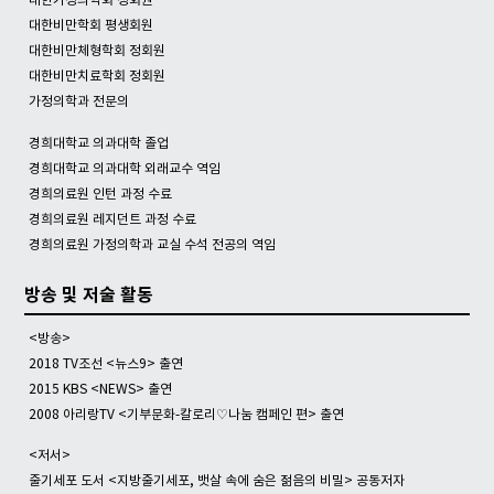
대한가정의학회 정회원
대한비만학회 평생회원
대한비만체형학회 정회원
대한비만치료학회 정회원
가정의학과 전문의
경희대학교 의과대학 졸업
경희대학교 의과대학 외래교수 역임
경희의료원 인턴 과정 수료
경희의료원 레지던트 과정 수료
경희의료원 가정의학과 교실 수석 전공의 역임
방송 및 저술 활동
<방송>
2018 TV조선 <뉴스9> 출연
2015 KBS <NEWS> 출연
2008 아리랑TV <기부문화-칼로리♡나눔 캠페인 편> 출연
<저서>
줄기세포 도서 <지방줄기세포, 뱃살 속에 숨은 젊음의 비밀> 공동저자