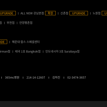
UPGRADE
ALL NEW 강남본점
확장
신촌점
UPGRADE
노원점
U
점
부천점
안양평촌점
ADE
해운대 람스 스페셜센터
irman점
태국 1호 Bangkok점
인도네시아 3호 Surabaya점
365mc병원
214-14-12607
김하진
02-3474-3657