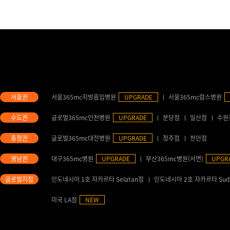
서울365mc지방흡입병원
UPGRADE
서울365mc람스병원
글로벌365mc인천병원
UPGRADE
분당점
일산점
수원
글로벌365mc대전병원
UPGRADE
청주점
천안점
대구365mc병원
UPGRADE
부산365mc병원(서면)
UPGR
인도네시아 1호 자카르타 Selatan점
인도네시아 2호 자카르타 Sud
미국 LA점
NEW