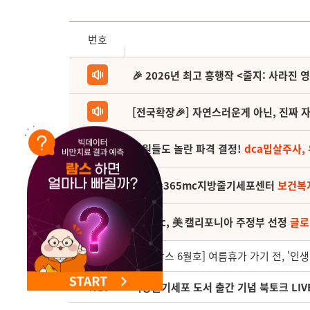
번호
🎉 2026년 최고 흥행작 <줄지: 사라진 
[전국확장🎉] 자연스러운게 아닌, 진짜 자
직원들도 놀란 파격 결정!
dca밉살주사,
(축) 🎉365mc지방줄기세포센터
보건복
365mc, 美 캘리포니아 주정부 선정
글로
4017
[월간람스 6월호] 여름휴가 가기 전, '인생
4016
지방줄기세포 도서 출간 기념 북토크 LIVE