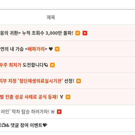
제목
영웅의 귀환> 누적 조회수 3,000만 돌파!
연의 내 가슴 <
배파가리
> ♥
 우주 최저가
도전합니다🪐
지부 지정 '첨단재생의료실시기관'
선정!
벌 진출 성공 사례로 공식 등재!
🏅
 라인' 막차 탑승 하러가자! 🚨
📺& 댓글 참여 이벤트💝