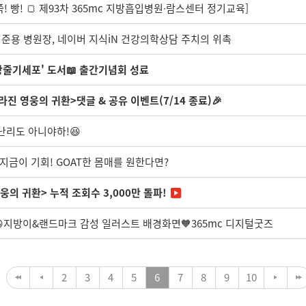
! 빵! 🍞 제93차 365mc 지방흡입병원∙람스센터 정기교육]
임준용 병원장, 네이버 지식iN 건강의학상담 주치의 위촉
줄기세포' 도서📖 출간기념회 성료
사라진 영웅의 귀환>댓글 & 공유 이벤트(7/14 종료)🎉
 난리도 아니야하!😆
 지금이 기회! GOAT한 몸매를 원한다면?
영웅의 귀환> 누적 조회수 3,000만 돌파!
지방이&랜드마크 감성 일러스트 배경화면🧡365mc 디지털굿즈
2
3
4
5
6
7
8
9
10