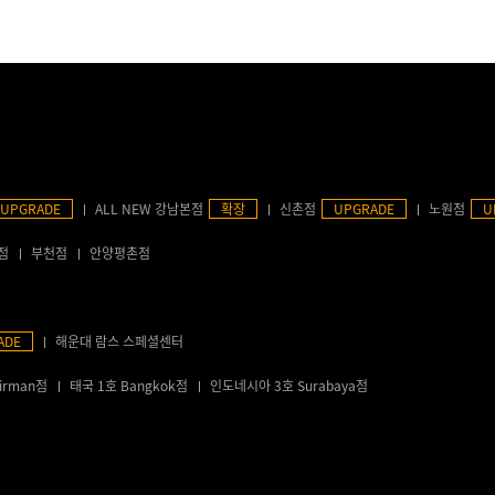
UPGRADE
ALL NEW 강남본점
확장
신촌점
UPGRADE
노원점
U
점
부천점
안양평촌점
ADE
해운대 람스 스페셜센터
irman점
태국 1호 Bangkok점
인도네시아 3호 Surabaya점