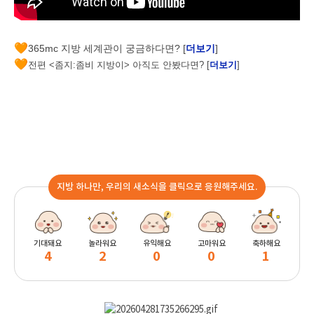
🧡
365mc 지방 세계관이 궁금하다면? [
더보기
]
🧡
전편 <좀지:좀비 지방이> 아직도 안봤다면? [
더보기
]
지방 하나만, 우리의 새소식을 클릭으로 응원해주세요.
기대돼요
놀라워요
유익해요
고마워요
축하해요
4
2
0
0
1