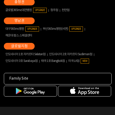
글로벌365mc대전병원
청주점
천안점
UPGRADE
대구365mc병원
부산365mc병원(서면)
UPGRADE
UPGRADE
해운대 람스 스페셜센터
인도네시아 1호 자카르타 Selatan점
인도네시아 2호 자카르타 Sudirman점
인도네시아 3호 Surabaya점
태국 1호 Bangkok점
미국 LA점
NEW
Family Site