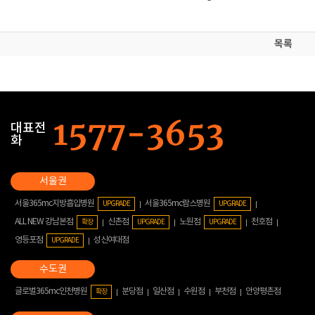
목록
대표전
화
서울365mc지방흡입병원
서울365mc람스병원
UPGRADE
UPGRADE
ALL NEW 강남본점
신촌점
노원점
천호점
확장
UPGRADE
UPGRADE
영등포점
성신여대점
UPGRADE
글로벌365mc인천병원
분당점
일산점
수원점
부천점
안양평촌점
확장