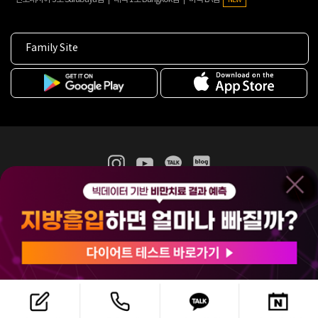
Family Site
365mc 병·의원 이용약관
홈페이지 이용약관
개인정보처리방침
비급여진료수가
증명서발급
인재채용
(주)365mcㅣ서울특별시 서초구 서초대로52길 7, 3~4층(서초동, 제일빌딩)
120-87-04354ㅣ김남철
COPYRIGHT(C) 2025 365mc. ALL RIGHTS RESERVED.