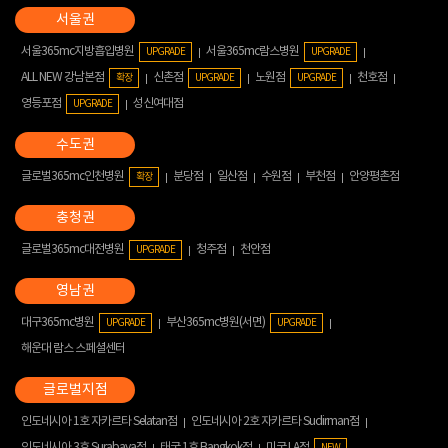
서울365mc지방흡입병원
서울365mc람스병원
UPGRADE
UPGRADE
ALL NEW 강남본점
신촌점
노원점
천호점
확장
UPGRADE
UPGRADE
영등포점
성신여대점
UPGRADE
글로벌365mc인천병원
분당점
일산점
수원점
부천점
안양평촌점
확장
글로벌365mc대전병원
청주점
천안점
UPGRADE
대구365mc병원
부산365mc병원(서면)
UPGRADE
UPGRADE
해운대 람스 스페셜센터
인도네시아 1호 자카르타 Selatan점
인도네시아 2호 자카르타 Sudirman점
인도네시아 3호 Surabaya점
태국 1호 Bangkok점
미국 LA점
NEW