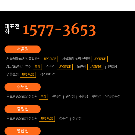
대표전
화
서울365mc지방흡입병원
서울365mc람스병원
UPGRADE
UPGRADE
ALL NEW 강남본점
신촌점
노원점
천호점
확장
UPGRADE
UPGRADE
영등포점
성신여대점
UPGRADE
글로벌365mc인천병원
분당점
일산점
수원점
부천점
안양평촌점
확장
글로벌365mc대전병원
청주점
천안점
UPGRADE