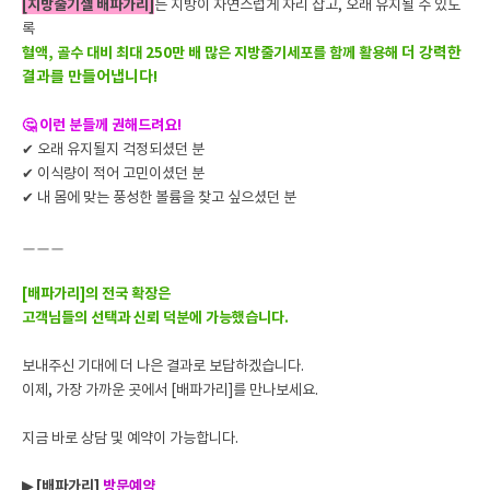
[지방줄기셀 배파가리]
는 지방이 자연스럽게 자리 잡고, 오래 유지될 수 있도
록
더 강력한
혈액, 골수 대비 최대 250만 배 많은 지방줄기세포를 함께 활용해
결과를 만들어냅니다!
🤔 이런 분들께 권해드려요!
✔ 오래 유지될지 걱정되셨던 분
✔ 이식량이 적어 고민이셨던 분
✔ 내 몸에 맞는 풍성한 볼륨을 찾고 싶으셨던 분
ㅡㅡㅡ
[배파가리]의 전국 확장은
고객님들의 선택과 신뢰 덕분에 가능했습니다.
보내주신 기대에 더 나은 결과로 보답하겠습니다.
이제, 가장 가까운 곳에서 [배파가리]를 만나보세요.
지금 바로 상담 및 예약이 가능합니다.
▶ [배파가리]
방문예약