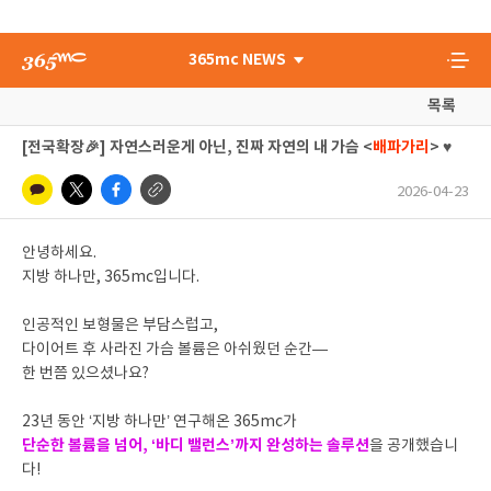
365mc NEWS
목록
[전국확장🎉] 자연스러운게 아닌, 진짜 자연의 내 가슴 <
배파가리
> ♥
2026-04-23
안녕하세요.
지방 하나만, 365mc입니다.
인공적인 보형물은 부담스럽고,
다이어트 후 사라진 가슴 볼륨은 아쉬웠던 순간—
한 번쯤 있으셨나요?
23년 동안 ‘지방 하나만’ 연구해온 365mc가
단순한 볼륨을 넘어, ‘바디 밸런스’까지 완성하는 솔루션
을 공개했습니
다!