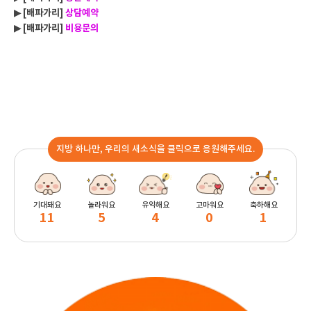
▶ [배파가리]
상담예약
▶ [배파가리]
비용문의
지방 하나만, 우리의 새소식을 클릭으로 응원해주세요.
기대돼요
놀라워요
유익해요
고마워요
축하해요
11
5
4
0
1