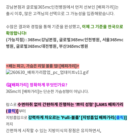
강남본점과 글로벌365mc인천병원에서 먼저 선보인 [배파가리]는
출시 이후, 많은 고객님의 선택으로 그 가능성을 입증해왔습니다.
이제 그 기준을 전국으로
수많은 결과와 경험을 통해 기준을 완성했고,
확장합니다!
(가능지점) :
365mc강남본점, 글로벌365mc인천병원, 서울365mc
병원, 글로벌365mc대전병원, 부산365mc병원
<배는 파고, 가슴은 리얼 볼륨 업! [배파가리]>
🤔[배파가리] 정확하게 무엇인가요?
365mc의 [배파가리]는 단순한 가슴성형이 아닙니다.
수면마취 없이 간편하게 진행하는 ‘쁘띠
성형’ [LAMS 배파가리
람스로
(
클릭
)]
부터
강력하게 차오르는 'Full-볼륨' [지방흡입 배파가리(
클릭
)]
지방흡입으로
까지
간편하게 시작할 수 있는 지방이식의 장점은 유지하면서,