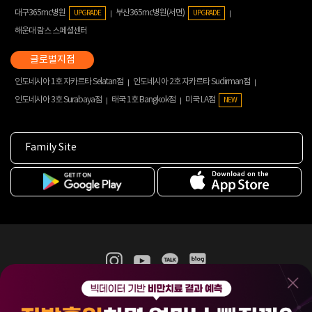
대구365mc병원
부산365mc병원(서면)
UPGRADE
UPGRADE
해운대 람스 스페셜센터
인도네시아 1호 자카르타 Selatan점
인도네시아 2호 자카르타 Sudirman점
인도네시아 3호 Surabaya점
태국 1호 Bangkok점
미국 LA점
NEW
Family Site
365mc 병·의원 이용약관
홈페이지 이용약관
개인정보처리방침
비급여진료수가
증명서발급
인재채용