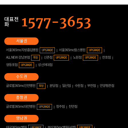
대표전
화
서울365mc지방흡입병원
서울365mc람스병원
UPGRADE
UPGRADE
ALL NEW 강남본점
신촌점
노원점
천호점
확장
UPGRADE
UPGRADE
영등포점
성신여대점
UPGRADE
글로벌365mc인천병원
분당점
일산점
수원점
부천점
안양평촌점
확장
글로벌365mc대전병원
청주점
천안점
UPGRADE
대구365mc병원
부산365mc병원(서면)
UPGRADE
UPGRADE