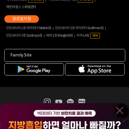
해운대 람스 스페셜센터
인도네시아 1호 자카르타 Selatan점
인도네시아 2호 자카르타 Sudirman점
인도네시아 3호 Surabaya점
태국 1호 Bangkok점
미국 LA점
NEW
Family Site
365mc 병·의원 이용약관
홈페이지 이용약관
개인정보처리방침
비급여진료수가
증명서발급
인재채용