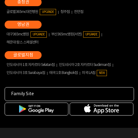
글로벌365mc대전병원
청주점
천안점
UPGRADE
대구365mc병원
부산365mc병원(서면)
UPGRADE
UPGRADE
해운대 람스 스페셜센터
인도네시아 1호 자카르타 Selatan점
인도네시아 2호 자카르타 Sudirman점
인도네시아 3호 Surabaya점
태국 1호 Bangkok점
미국 LA점
NEW
Family Site