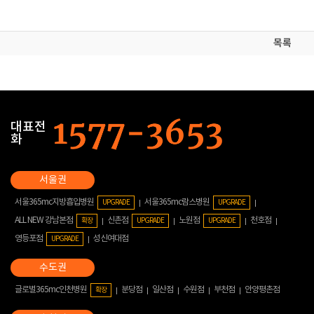
목록
대표전
화
서울365mc지방흡입병원
서울365mc람스병원
UPGRADE
UPGRADE
ALL NEW 강남본점
신촌점
노원점
천호점
확장
UPGRADE
UPGRADE
영등포점
성신여대점
UPGRADE
글로벌365mc인천병원
분당점
일산점
수원점
부천점
안양평촌점
확장