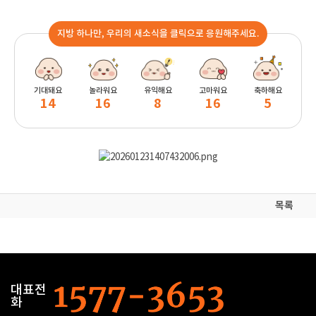
지방 하나만, 우리의 새소식을 클릭으로 응원해주세요.
기대돼요
놀라워요
유익해요
고마워요
축하해요
14
16
8
16
5
목록
대표전
화