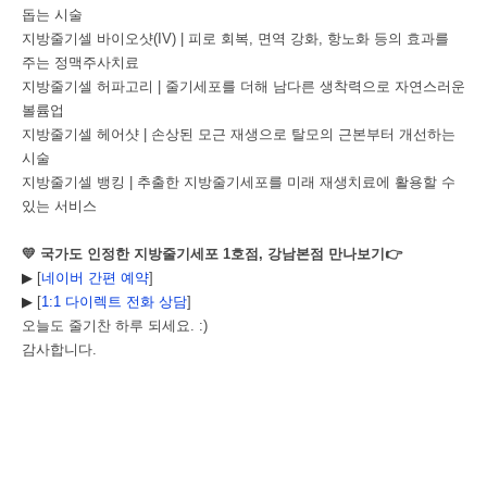
돕는 시술
지방줄기셀 바이오샷(IV) | 피로 회복, 면역 강화, 항노화 등의 효과를
주는 정맥주사치료
지방줄기셀 허파고리 | 줄기세포를 더해 남다른 생착력으로 자연스러운
볼륨업
지방줄기셀 헤어샷 | 손상된 모근 재생으로 탈모의 근본부터 개선하는
시술
지방줄기셀 뱅킹 | 추출한 지방줄기세포를 미래 재생치료에 활용할 수
있는 서비스
💛
국가도 인정한 지방줄기세포 1호점, 강남본점 만나보기
👉
▶
[
네이버 간편 예약
]
▶
[
1:1
다이렉트 전화 상담
]
오늘도 줄기찬 하루 되세요. :)
감사합니다.