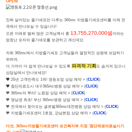
OPEN!
진짜 살아있는 줄기세포만 다루는 365mc 지방줄기세포센터를 이제 전
국에서 만나보실 수 있습니다!
13,755,270,000셀
오픈 이래로 벌써 많은 고객님께서 총
이라는
엄청난 숫자의 줄기세포를 보관하고 계신데요.
저희 365mc에서 지방줄기세포 고객님들의 열정적인 성원에 보답하기
위하여,
파격적 기회
더 가까이 더 쉽게 만나보실 수 있도록
도 숨겨져 있으니
상담실에서 만나보세요!
CLICK
🧡
25년 고객만족도 1위! 영등포점 상담 예약
> (
)
CLICK
🧡
첨단의료도시 대구365mc병원 상담 예약 >
(
)
CLICK
🧡 365mc의 뿌리! 노원점 상담 예약
>
(
)
CLICK
🧡 영남권 최초! 부산 365mc병원 상담 예약
>
(
)
CLICK
🧡 전국에서 찾아오는 글로벌365mc대전병원 상담 예약
>
(
)
CLICK
🧡 지방줄기세포센터 1호점, 강남본점 상담 예약
>
(
)
다섯, 365mc지방줄기세포센터 보건복지부 지정 '첨단재생의료실시기