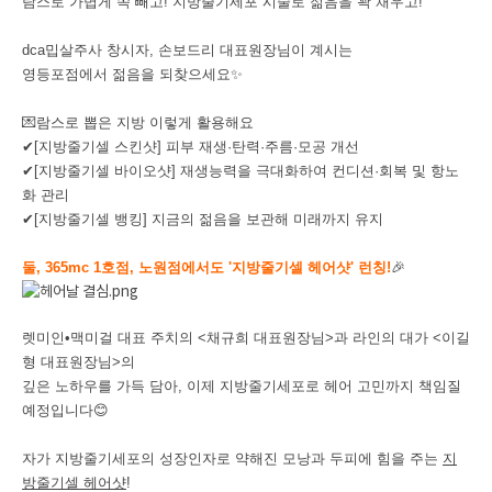
람스로 가볍게 쏙 빼고!
지방줄기세포 시술로 젊음을 꽉 채우고!
dca밉살주사 창시자, 손보드리 대표원장님이 계시는
영등포점에서 젊음을 되찾으세요✨
💌람스로 뽑은 지방 이렇게 활용해요
✔[지방줄기셀 스킨샷] 피부 재생·탄력·주름·모공 개선
✔[지방줄기셀 바이오샷] 재생능력을 극대화하여 컨디션·회복 및 항노
화 관리
✔[지방줄기셀 뱅킹] 지금의 젊음을 보관해 미래까지 유지
둘, 365mc 1호점, 노원점에서도 '지방줄기셀 헤어샷' 런칭!
🎉
렛미인•맥미걸 대표 주치의 <채규희 대표원장님>과 라인의 대가 <이길
형 대표원장님>의
깊은 노하우를 가득 담아, 이제 지방줄기세포로 헤어 고민까지 책임질
예정입니다😊
자가 지방줄기세포의 성장인자로 약해진 모낭과 두피에 힘을 주는
지
방줄기셀 헤어샷
!