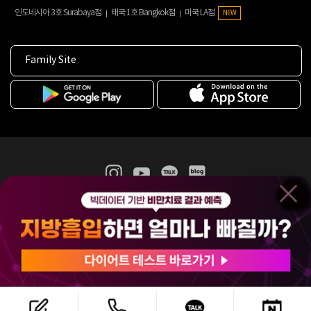
인도네시아 3호 Surabaya점
태국 1호 Bangkok점
미국 LA점
NEW
Family Site
365mc 병·의원 이용약관
홈페이지 이용약관
개인정보처리방침
비급여진료수가
증명서발급
인재채용
(주)365mcㅣ서울특별시 서초구 서초대로52길 7, 3~4층(서초동, 제일빌딩)
120-87-04354ㅣ김남철
COPYRIGHT(C) 2025 365mc. ALL RIGHTS RESERVED.