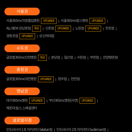
서울365mc지방흡입병원
서울365mc람스병원
UPGRADE
UPGRADE
ALL NEW 강남본점
신촌점
노원점
천호점
확장
UPGRADE
UPGRADE
영등포점
성신여대점
UPGRADE
글로벌365mc인천병원
분당점
일산점
수원점
부천점
안양평촌점
확장
글로벌365mc대전병원
청주점
천안점
UPGRADE
대구365mc병원
부산365mc병원(서면)
UPGRADE
UPGRADE
해운대 람스 스페셜센터
인도네시아 1호 자카르타 Selatan점
인도네시아 2호 자카르타 Sudirman점