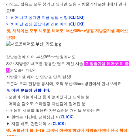
라인도, 젊음도 모두 챙기고 싶다면 노원 지방줄기세포센터에서 만나
요!🧡
CLICK!
> ‘헤어’나고 싶다면 지금 상담 신청
(
)
> ‘헤어’날 결심 끝났다면 간편 예약
(
CLICK!
)
셋, 새해에는 모두 새로운 헤어로! 부산365mc병원 지방줄기셀 헤어샷
런칭!
강남본점에 이어 부산365mc병원에서도
자가 지방줄기세포를 활용한 탈모 개선 시술
‘지방줄기셀 헤어샷’이 출
시
되었습니다!
🎉
지방줄기셀 헤어샷 영남권 단독 런칭!
모근과 두피 건강을 동시에,
오직 부산365mc병원에서 만나보세요.
※ 이런 분들께 권합니다.
- 모발이 가늘어지고 힘이 없어졌다고 느끼는 분
- 머리숱 감소로 스타일링 자신감이 떨어진 분
- 내 몸의 세포를 활용한 자연스러운 개선을 원하는 분
CLICK
▶ 원하는 시간에, 전화상담
>
(
)
▶ 지금 바로, 간편예약
>
(
CLICK
)
넷,
🔥불난다 불나~!🔥 고객님 성원에 힘입어 지방줄기센터 전국 확장