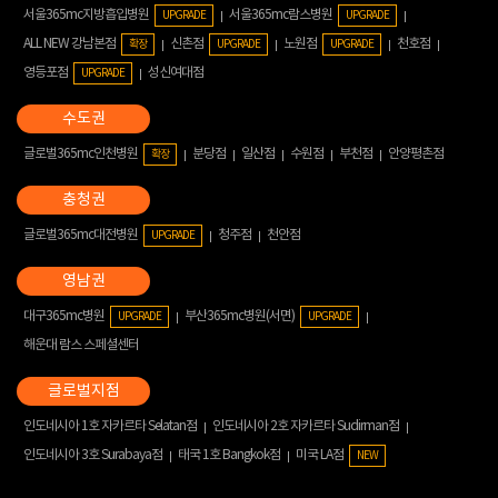
서울365mc지방흡입병원
서울365mc람스병원
UPGRADE
UPGRADE
ALL NEW 강남본점
신촌점
노원점
천호점
확장
UPGRADE
UPGRADE
영등포점
성신여대점
UPGRADE
글로벌365mc인천병원
분당점
일산점
수원점
부천점
안양평촌점
확장
글로벌365mc대전병원
청주점
천안점
UPGRADE
대구365mc병원
부산365mc병원(서면)
UPGRADE
UPGRADE
해운대 람스 스페셜센터
인도네시아 1호 자카르타 Selatan점
인도네시아 2호 자카르타 Sudirman점
인도네시아 3호 Surabaya점
태국 1호 Bangkok점
미국 LA점
NEW