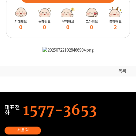
기대돼요
놀라워요
유익해요
고마워요
축하해요
0
0
0
0
2
목록
대표전
화