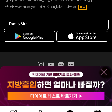
인도네시아 1호 자카르타 Selatan점
인도네시아 2호 자카르타 Sudirman점
인도네시아 3호 Surabaya점
태국 1호 Bangkok점
미국 LA점
NEW
Family Site
365mc 병·의원 이용약관
홈페이지 이용약관
개인정보처리방침
비급여진료수가
증명서발급
인재채용
(주)365mcㅣ서울특별시 서초구 서초대로52길 7, 3~4층(서초동, 제일빌딩)
120-87-04354ㅣ김남철
COPYRIGHT(C) 2025 365mc. ALL RIGHTS RESERVED.