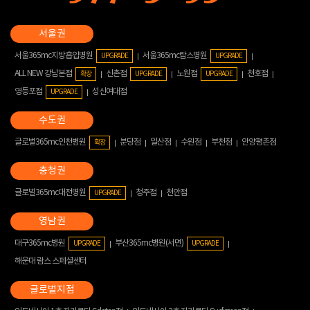
서울365mc지방흡입병원
서울365mc람스병원
UPGRADE
UPGRADE
ALL NEW 강남본점
신촌점
노원점
천호점
확장
UPGRADE
UPGRADE
영등포점
성신여대점
UPGRADE
글로벌365mc인천병원
분당점
일산점
수원점
부천점
안양평촌점
확장
글로벌365mc대전병원
청주점
천안점
UPGRADE
대구365mc병원
부산365mc병원(서면)
UPGRADE
UPGRADE
해운대 람스 스페셜센터