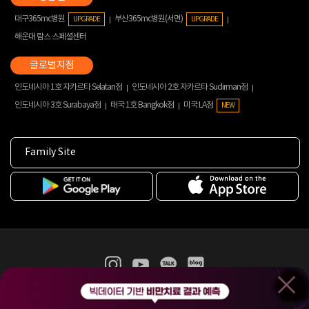
대구365mc병원
부산365mc병원(서면)
UPGRADE
UPGRADE
해운대 람스 스페셜센터
인도네시아 1호 자카르타 Selatan점
인도네시아 2호 자카르타 Sudirman점
인도네시아 3호 Surabaya점
태국 1호 Bangkok점
미국 LA점
NEW
Family Site
365mc 병·의원 이용약관
홈페이지 이용약관
개인정보처리방침
비급여진료수가
증명서발급
인재채용