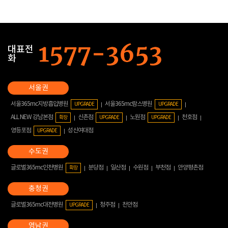
대표전
화
서울365mc지방흡입병원
서울365mc람스병원
UPGRADE
UPGRADE
ALL NEW 강남본점
신촌점
노원점
천호점
확장
UPGRADE
UPGRADE
영등포점
성신여대점
UPGRADE
글로벌365mc인천병원
분당점
일산점
수원점
부천점
안양평촌점
확장
글로벌365mc대전병원
청주점
천안점
UPGRADE