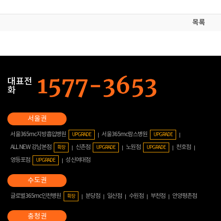
목록
대표전
화
서울365mc지방흡입병원
서울365mc람스병원
UPGRADE
UPGRADE
ALL NEW 강남본점
신촌점
노원점
천호점
확장
UPGRADE
UPGRADE
영등포점
성신여대점
UPGRADE
글로벌365mc인천병원
분당점
일산점
수원점
부천점
안양평촌점
확장