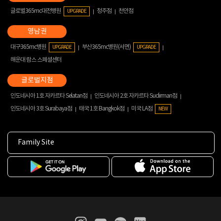
글로벌365mc대전병원
청주점
천안점
UPGRADE
대구365mc병원
부산365mc병원(서면)
UPGRADE
UPGRADE
해운대 람스 스페셜센터
인도네시아 1호 자카르타 Selatan점
인도네시아 2호 자카르타 Sudirman점
인도네시아 3호 Surabaya점
태국 1호 Bangkok점
미국 LA점
NEW
Family Site