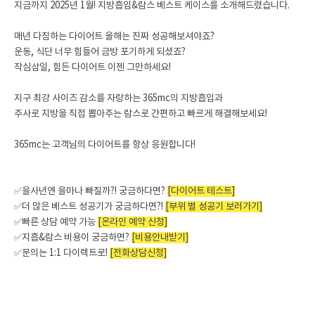
지금까지 2025년 1월! 지방흡입&람스 베스트 케이스를 소개해드렸습니다.
매년 다짐하는 다이어트 올해는 진짜 성공해보셔야죠?
운동, 식단 너무 힘들어 금방 포기하게 되셨죠?
작심삼일, 힘든 다이어트 이젠 그만하세요!
지구 최강 사이즈 감소를 자랑하는 365mc의 지방흡입과
주사로 지방을 직접 뽑아주는 람스로 간편하고 빠르게 해결해보세요!
365mc는 고객님의 다이어트를 항상 응원합니다!
✅을사년엔 을마나 빠질까?! 궁금하다면?
[다이어트 테스트]
✅더 많은 베스트 성공기가 궁금하다면?!
[부위 별 성공기 보러가기]
✅빠른 상담 예약 가능
[온라인 예약 신청]
✅지흡&람스 비용이 궁금하면?
[비용안내받기]
✅문의는 1:1 다이렉트로!
[전화상담신청]