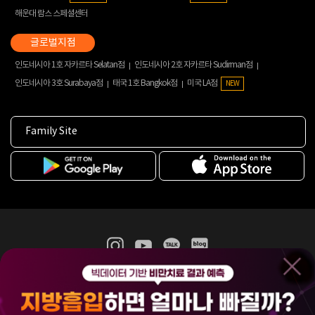
해운대 람스 스페셜센터
인도네시아 1호 자카르타 Selatan점
인도네시아 2호 자카르타 Sudirman점
인도네시아 3호 Surabaya점
태국 1호 Bangkok점
미국 LA점
NEW
Family Site
365mc 병·의원 이용약관
홈페이지 이용약관
개인정보처리방침
비급여진료수가
증명서발급
인재채용