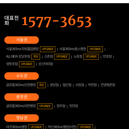
대표전
화
서울365mc지방흡입병원
서울365mc람스병원
UPGRADE
UPGRADE
ALL NEW 강남본점
신촌점
노원점
천호점
확장
UPGRADE
UPGRADE
영등포점
성신여대점
UPGRADE
글로벌365mc인천병원
분당점
일산점
수원점
부천점
안양평촌점
확장
글로벌365mc대전병원
청주점
천안점
UPGRADE
대구365mc병원
부산365mc병원(서면)
UPGRADE
UPGRADE