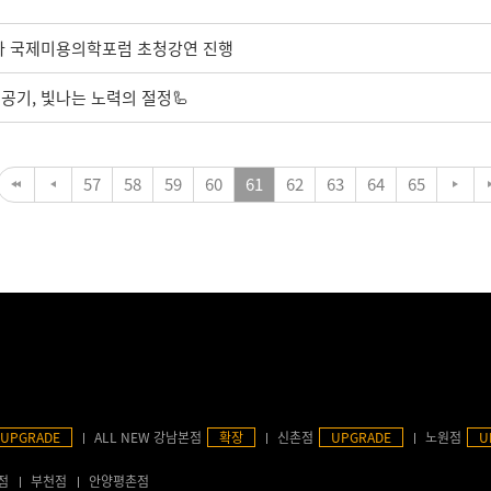
시아 국제미용의학포럼 초청강연 진행
공기, 빛나는 노력의 절정🦾
57
58
59
60
61
62
63
64
65
UPGRADE
ALL NEW 강남본점
확장
신촌점
UPGRADE
노원점
U
점
부천점
안양평촌점