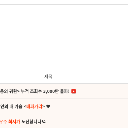
제목
영웅의 귀환> 누적 조회수 3,000만 돌파!
연의 내 가슴 <
배파가리
> ♥
 우주 최저가
도전합니다🪐