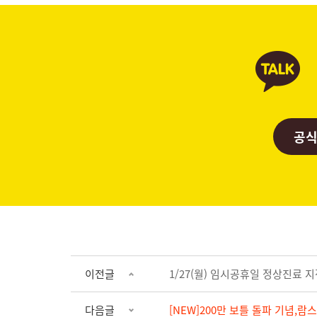
공식
이전글
1/27(월) 임시공휴일 정상진료 
다음글
[NEW]200만 보틀 돌파 기념,람