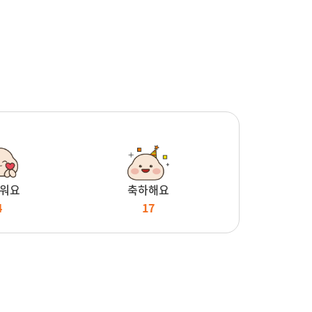
워요
축하해요
4
17