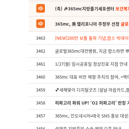
(축) 🎉365mc지방줄기세포센터
보건복
365mc, 美 캘리포니아 주정부 선정
글로
3463
[NEW]200만 보틀 돌파 기념,람스 빅데이
3462
글로벌365mc대전병원, 지금 람스하면 💬
3461
1/27(월) 임시공휴일 정상진료 지점 안내
3460
365mc 대표 비만 체형 주치의 참여, <맥미걸
3459
💕새해맞이 디지털굿즈 (설날 마음카드,캘
3458
허파고리 파워 UP! ‘O2 허파고리’ 런칭 기
3457
365mc, 인도네시아•태국 SNS 홍보 대
3456
설연휴 지방흡입 수술 예약 오픈 안내