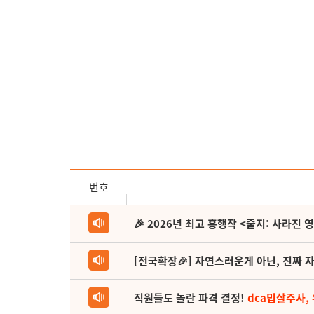
번호
🎉 2026년 최고 흥행작 <줄지: 사라진 
[전국확장🎉] 자연스러운게 아닌, 진짜 자
직원들도 놀란 파격 결정!
dca밉살주사,