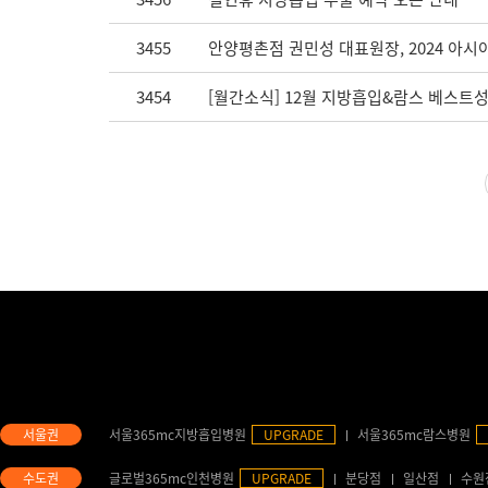
3455
안양평촌점 권민성 대표원장, 2024 아
3454
[월간소식] 12월 지방흡입&람스 베스트성
서울365mc지방흡입병원
UPGRADE
서울365mc람스병원
글로벌365mc인천병원
UPGRADE
분당점
일산점
수원