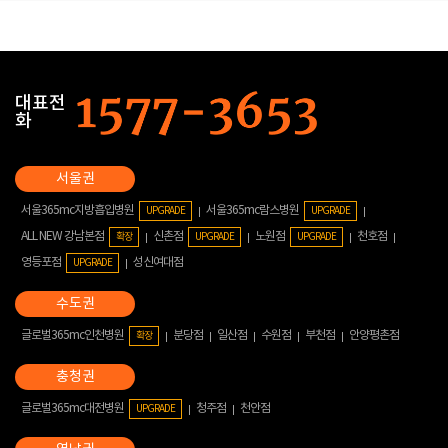
대표전
화
서울365mc지방흡입병원
서울365mc람스병원
UPGRADE
UPGRADE
ALL NEW 강남본점
신촌점
노원점
천호점
확장
UPGRADE
UPGRADE
영등포점
성신여대점
UPGRADE
글로벌365mc인천병원
분당점
일산점
수원점
부천점
안양평촌점
확장
글로벌365mc대전병원
청주점
천안점
UPGRADE