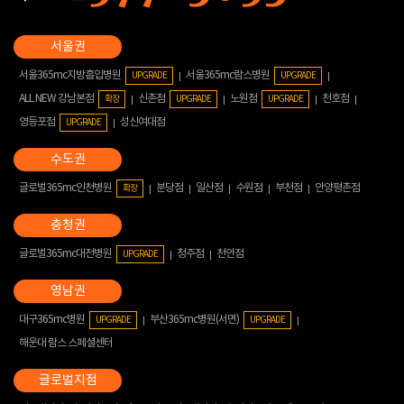
서울365mc지방흡입병원
서울365mc람스병원
UPGRADE
UPGRADE
ALL NEW 강남본점
신촌점
노원점
천호점
확장
UPGRADE
UPGRADE
영등포점
성신여대점
UPGRADE
글로벌365mc인천병원
분당점
일산점
수원점
부천점
안양평촌점
확장
글로벌365mc대전병원
청주점
천안점
UPGRADE
대구365mc병원
부산365mc병원(서면)
UPGRADE
UPGRADE
해운대 람스 스페셜센터