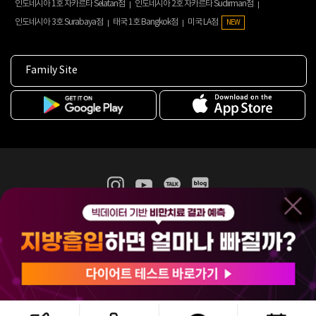
인도네시아 1호 자카르타 Selatan점
인도네시아 2호 자카르타 Sudirman점
인도네시아 3호 Surabaya점
태국 1호 Bangkok점
미국 LA점
NEW
Family Site
365mc 병·의원 이용약관
홈페이지 이용약관
개인정보처리방침
비급여진료수가
증명서발급
인재채용
(주)365mcㅣ서울특별시 서초구 서초대로52길 7, 3~4층(서초동, 제일빌딩)
120-87-04354ㅣ김남철
COPYRIGHT(C) 2025 365mc. ALL RIGHTS RESERVED.