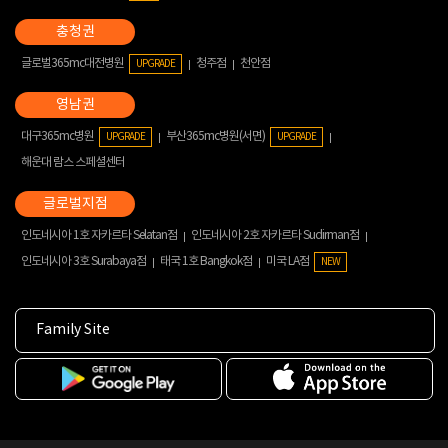
글로벌365mc대전병원
청주점
천안점
UPGRADE
대구365mc병원
부산365mc병원(서면)
UPGRADE
UPGRADE
해운대 람스 스페셜센터
인도네시아 1호 자카르타 Selatan점
인도네시아 2호 자카르타 Sudirman점
인도네시아 3호 Surabaya점
태국 1호 Bangkok점
미국 LA점
NEW
Family Site