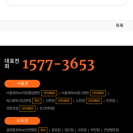
목록
대표전
화
서울365mc지방흡입병원
서울365mc람스병원
UPGRADE
UPGRADE
ALL NEW 강남본점
신촌점
노원점
천호점
확장
UPGRADE
UPGRADE
영등포점
성신여대점
UPGRADE
글로벌365mc인천병원
분당점
일산점
수원점
부천점
안양평촌점
확장