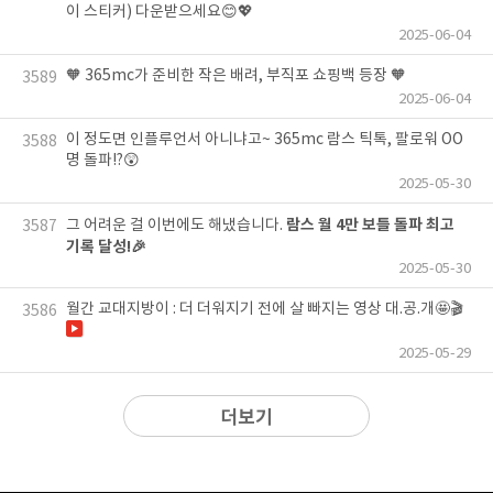
이 스티커) 다운받으세요😊💖
2025-06-04
🧡 365mc가 준비한 작은 배려, 부직포 쇼핑백 등장 🧡
3589
2025-06-04
이 정도면 인플루언서 아니냐고~ 365mc 람스 틱톡, 팔로워 OO
3588
명 돌파!?😲
2025-05-30
람스 월 4만 보틀 돌파 최고
그 어려운 걸 이번에도 해냈습니다.
3587
기록 달성!🎉
2025-05-30
월간 교대지방이 : 더 더워지기 전에 살 빠지는 영상 대.공.개🤩🎬
3586
2025-05-29
더보기