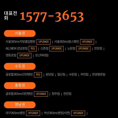
대표전
화
서울365mc지방흡입병원
서울365mc람스병원
UPGRADE
UPGRADE
ALL NEW 강남본점
신촌점
노원점
천호점
확장
UPGRADE
UPGRADE
영등포점
성신여대점
UPGRADE
글로벌365mc인천병원
분당점
일산점
수원점
부천점
안양평촌점
확장
글로벌365mc대전병원
청주점
천안점
UPGRADE
대구365mc병원
부산365mc병원(서면)
UPGRADE
UPGRADE