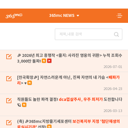
365mc NEWS
🎉 2026년 최고 흥행작 <줄지: 사라진 영웅의 귀환> 누적 조회수
3,000만 돌파!
2026-07-01
[전국확장🎉] 자연스러운게 아닌, 진짜 자연의 내 가슴 <
배파가
리
> ♥
2026-04-23
직원들도 놀란 파격 결정!
dca밉살주사, 우주 최저가
도전합니다
🪐
2026-03-13
(축) 🎉365mc지방줄기세포센터
보건복지부 지정 '첨단재생의
료실시기관'
선정!