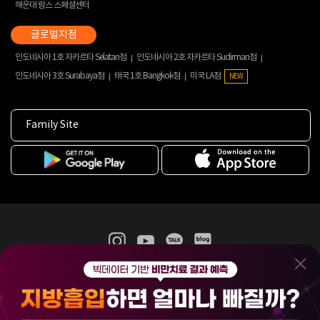
해운대 람스 스페셜센터
인도네시아 1호 자카르타 Selatan점
인도네시아 2호 자카르타 Sudirman점
인도네시아 3호 Surabaya점
태국 1호 Bangkok점
미국 LA점
NEW
Family Site
365mc 병·의원 이용약관
홈페이지 이용약관
개인정보처리방침
비급여진료수가
증명서발급
인재채용
(주)365mcㅣ서울특별시 서초구 서초대로52길 7, 3~4층(서초동, 제일빌딩)