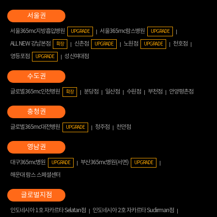
서울365mc지방흡입병원
서울365mc람스병원
UPGRADE
UPGRADE
ALL NEW 강남본점
신촌점
노원점
천호점
확장
UPGRADE
UPGRADE
영등포점
성신여대점
UPGRADE
글로벌365mc인천병원
분당점
일산점
수원점
부천점
안양평촌점
확장
글로벌365mc대전병원
청주점
천안점
UPGRADE
대구365mc병원
부산365mc병원(서면)
UPGRADE
UPGRADE
해운대 람스 스페셜센터
인도네시아 1호 자카르타 Selatan점
인도네시아 2호 자카르타 Sudirman점