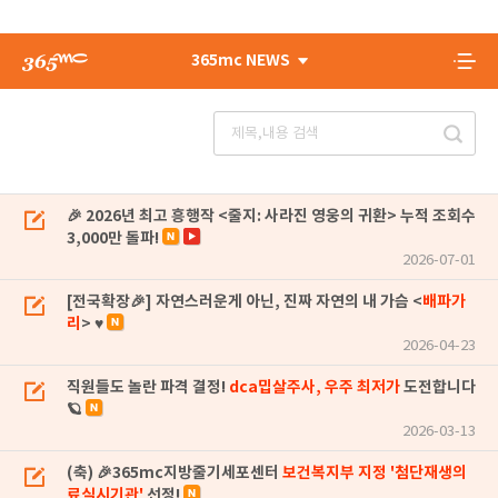
365mc NEWS
🎉 2026년 최고 흥행작 <줄지: 사라진 영웅의 귀환> 누적 조회수
3,000만 돌파!
2026-07-01
[전국확장🎉] 자연스러운게 아닌, 진짜 자연의 내 가슴 <
배파가
리
> ♥
2026-04-23
직원들도 놀란 파격 결정!
dca밉살주사, 우주 최저가
도전합니다
🪐
2026-03-13
(축) 🎉365mc지방줄기세포센터
보건복지부 지정 '첨단재생의
료실시기관'
선정!