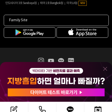
인도네시아 3호 Surabaya점
태국 1호 Bangkok점
미국 LA점
NEW
Family Site
365mc 병·의원 이용약관
홈페이지 이용약관
개인정보처리방침
비급여진료수가
증명서발급
인재채용
(주)365mcㅣ서울특별시 서초구 서초대로52길 7, 3~4층(서초동, 제일빌딩)
120-87-04354ㅣ김남철
COPYRIGHT(C) 2025 365mc. ALL RIGHTS RESERVED.