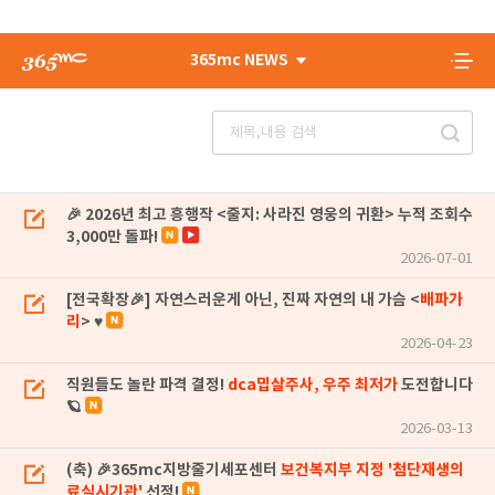
365mc NEWS
🎉 2026년 최고 흥행작 <줄지: 사라진 영웅의 귀환> 누적 조회수
3,000만 돌파!
2026-07-01
[전국확장🎉] 자연스러운게 아닌, 진짜 자연의 내 가슴 <
배파가
리
> ♥
2026-04-23
직원들도 놀란 파격 결정!
dca밉살주사, 우주 최저가
도전합니다
🪐
2026-03-13
(축) 🎉365mc지방줄기세포센터
보건복지부 지정 '첨단재생의
료실시기관'
선정!