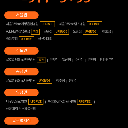
서울365mc지방흡입병원
서울365mc람스병원
UPGRADE
UPGRADE
ALL NEW 강남본점
신촌점
노원점
천호점
확장
UPGRADE
UPGRADE
영등포점
성신여대점
UPGRADE
글로벌365mc인천병원
분당점
일산점
수원점
부천점
안양평촌점
확장
글로벌365mc대전병원
청주점
천안점
UPGRADE
대구365mc병원
부산365mc병원(서면)
UPGRADE
UPGRADE
해운대 람스 스페셜센터