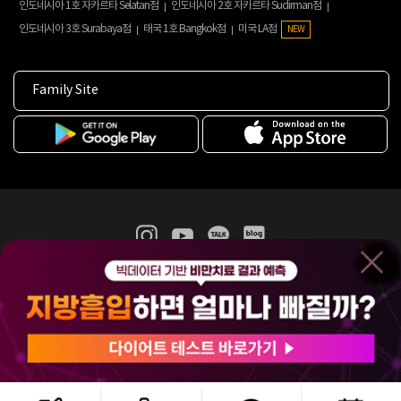
인도네시아 1호 자카르타 Selatan점
인도네시아 2호 자카르타 Sudirman점
인도네시아 3호 Surabaya점
태국 1호 Bangkok점
미국 LA점
NEW
Family Site
365mc 병·의원 이용약관
홈페이지 이용약관
개인정보처리방침
비급여진료수가
증명서발급
인재채용
(주)365mcㅣ서울특별시 서초구 서초대로52길 7, 3~4층(서초동, 제일빌딩)
120-87-04354ㅣ김남철
COPYRIGHT(C) 2025 365mc. ALL RIGHTS RESERVED.