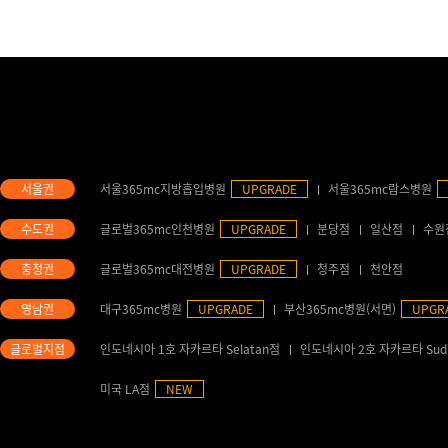
서울365mc지방흡입병원
UPGRADE
서울365mc람스병원
글로벌365mc인천병원
UPGRADE
분당점
일산점
수원
글로벌365mc대전병원
UPGRADE
청주점
천안점
대구365mc병원
UPGRADE
부산365mc병원(서면)
UPGR
인도네시아 1호 자카르타 Selatan점
인도네시아 2호 자카르타 Sud
미국 LA점
NEW