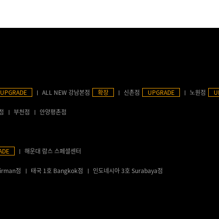
UPGRADE
ALL NEW 강남본점
확장
신촌점
UPGRADE
노원점
U
점
부천점
안양평촌점
ADE
해운대 람스 스페셜센터
irman점
태국 1호 Bangkok점
인도네시아 3호 Surabaya점