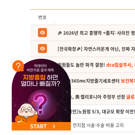
번호
🎉 2026년 최고 흥행작 <줄지: 사라진 
[전국확장🎉] 자연스러운게 아닌, 진짜 자
직원들도 놀란 파격 결정!
dca밉살주사,
(축) 🎉365mc지방줄기세포센터
보건복
365mc, 美 캘리포니아 주정부 선정
글로
455
[확장이전]노원점 5/3, 대규모 확장 이전
454
365mc 전지점 시술·수술 비용 고지