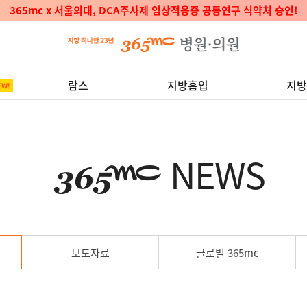
365mc x 서울의대, DCA주사제 임상적응증 공동연구 식약처 승인!
람스
지방흡입
지방
NEWS
보도자료
글로벌 365mc