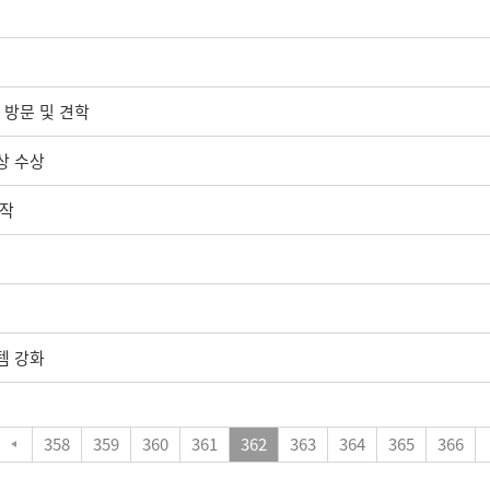
 방문 및 견학
상 수상
시작
템 강화
358
359
360
361
362
363
364
365
366